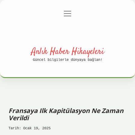
menüyü
Anasayfa
Gizlilik Politikası
aç
Yasal Uyarı
Hakkımızda
Anlık Haber Hikayeleri
Güncel bilgilerle dünyaya bağlan!
Fransaya Ilk Kapitülasyon Ne Zaman
Verildi
Tarih: Ocak 19, 2025