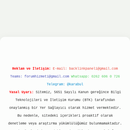
ltonbet
ilbet giriş yap
ilbet.online
Betexper gi
Reklam ve İletişim:
E-mail:
backlinkpaneli@gmail.com
Teams:
forumhizmeti@gmail.com
Whatsapp: 0262 606 0 726
Telegram: @karabul
Yasal Uyarı:
Sitemiz, 5651 Sayılı Kanun gereğince Bilgi
Teknolojileri ve İletişim Kurumu (BTK) tarafından
onaylanmış bir Yer Sağlayıcı olarak hizmet vermektedir.
Bu nedenle, sitedeki içerikleri proaktif olarak
denetleme veya araştırma yükümlülüğümüz bulunmamaktadır.