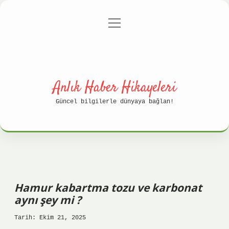
menüyü
Anasayfa
Gizlilik Politikası
aç
Yasal Uyarı
Hakkımızda
Anlık Haber Hikayeleri
Güncel bilgilerle dünyaya bağlan!
Hamur kabartma tozu ve karbonat
aynı şey mi ?
Tarih: Ekim 21, 2025