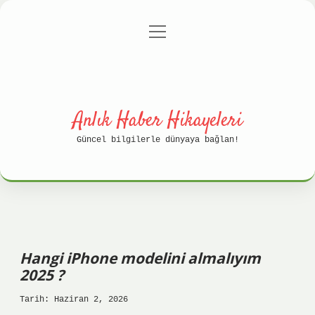
menüyü
Anasayfa
Gizlilik Politikası
aç
Yasal Uyarı
Hakkımızda
Anlık Haber Hikayeleri
Güncel bilgilerle dünyaya bağlan!
Hangi iPhone modelini almalıyım
2025 ?
Tarih: Haziran 2, 2026