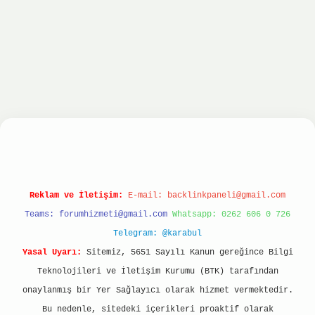
et
ilbet giriş yap
ilbet.online
Betexper giriş 
Reklam ve İletişim:
E-mail:
backlinkpaneli@gmail.com
Teams:
forumhizmeti@gmail.com
Whatsapp: 0262 606 0 726
Telegram: @karabul
Yasal Uyarı:
Sitemiz, 5651 Sayılı Kanun gereğince Bilgi
Teknolojileri ve İletişim Kurumu (BTK) tarafından
onaylanmış bir Yer Sağlayıcı olarak hizmet vermektedir.
Bu nedenle, sitedeki içerikleri proaktif olarak