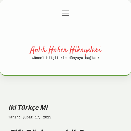
menüyü
Anasayfa
Gizlilik Politikası
aç
Yasal Uyarı
Hakkımızda
Anlık Haber Hikayeleri
Güncel bilgilerle dünyaya bağlan!
Iki Türkçe Mi
Tarih: Şubat 17, 2025