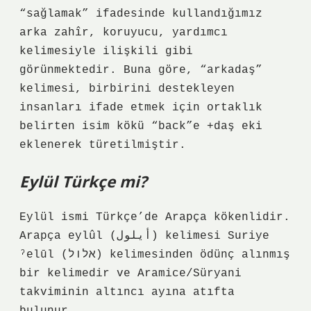
“sağlamak” ifadesinde kullandığımız
arka zahîr, koruyucu, yardımcı
kelimesiyle ilişkili gibi
görünmektedir. Buna göre, “arkadaş”
kelimesi, birbirini destekleyen
insanları ifade etmek için ortaklık
belirten isim kökü “back”e +daş eki
eklenerek türetilmiştir.
Eylül Türkçe mi?
Eylül ismi Türkçe’de Arapça kökenlidir.
Arapça eylûl (أيلول) kelimesi Suriye
ˀelūl (אלול) kelimesinden ödünç alınmış
bir kelimedir ve Aramice/Süryani
takviminin altıncı ayına atıfta