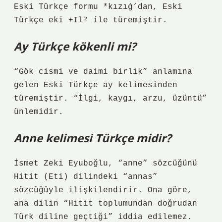
Eski Türkçe formu *kızıġ’dan, Eski
Türkçe eki +Il² ile türemiştir.
Ay Türkçe kökenli mi?
“Gök cismi ve daimi birlik” anlamına
gelen Eski Türkçe āy kelimesinden
türemiştir. “İlgi, kaygı, arzu, üzüntü”
ünlemidir.
Anne kelimesi Türkçe midir?
İsmet Zeki Eyuboğlu, “anne” sözcüğünü
Hitit (Eti) dilindeki “annas”
sözcüğüyle ilişkilendirir. Ona göre,
ana dilin “Hitit toplumundan doğrudan
Türk diline geçtiği” iddia edilemez.