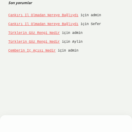
Son yorumlar
Çankırı Il Olmadan Nereye Bağlıydı
için
admin
Çankırı Il Olmadan Nereye Bağlıydı
için
Sefer
Türklerin Göz Rengi Nedir
için
admin
Türklerin Göz Rengi Nedir
için
Aylin
Çemberin Iç Açısı Nedir
için
admin
onbet
ilbet giriş yap
ilbet.online
Betexper giri