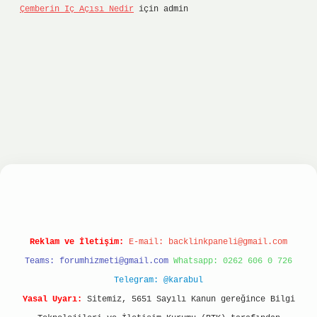
Çemberin Iç Açısı Nedir
için
admin
ltonbet
ilbet giriş yap
ilbet.online
Betexper gi
Reklam ve İletişim:
E-mail:
backlinkpaneli@gmail.com
Teams:
forumhizmeti@gmail.com
Whatsapp: 0262 606 0 726
Telegram: @karabul
Yasal Uyarı:
Sitemiz, 5651 Sayılı Kanun gereğince Bilgi