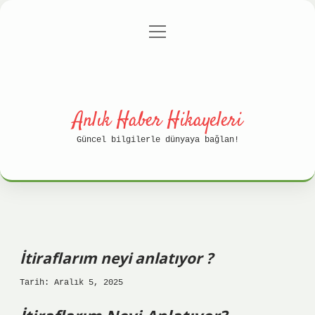
menüyü
Anasayfa
Gizlilik Politikası
aç
Yasal Uyarı
Hakkımızda
Anlık Haber Hikayeleri
Güncel bilgilerle dünyaya bağlan!
İtiraflarım neyi anlatıyor ?
Tarih: Aralık 5, 2025