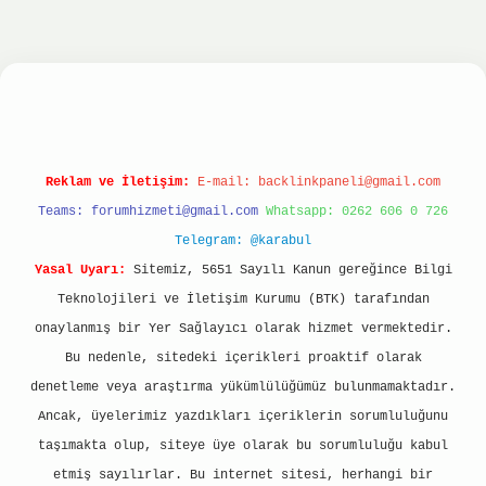
iltonbet
ilbet giriş yap
ilbet.online
Betexper g
Reklam ve İletişim:
E-mail:
backlinkpaneli@gmail.com
Teams:
forumhizmeti@gmail.com
Whatsapp: 0262 606 0 726
Telegram: @karabul
Yasal Uyarı:
Sitemiz, 5651 Sayılı Kanun gereğince Bilgi
Teknolojileri ve İletişim Kurumu (BTK) tarafından
onaylanmış bir Yer Sağlayıcı olarak hizmet vermektedir.
Bu nedenle, sitedeki içerikleri proaktif olarak
denetleme veya araştırma yükümlülüğümüz bulunmamaktadır.
Ancak, üyelerimiz yazdıkları içeriklerin sorumluluğunu
taşımakta olup, siteye üye olarak bu sorumluluğu kabul
etmiş sayılırlar. Bu internet sitesi, herhangi bir