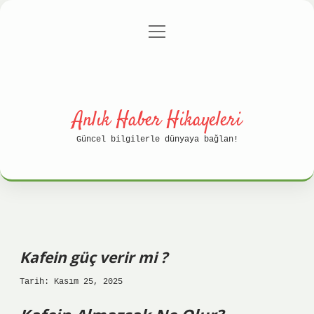
menüyü
Anasayfa
Gizlilik Politikası
aç
Yasal Uyarı
Hakkımızda
Anlık Haber Hikayeleri
Güncel bilgilerle dünyaya bağlan!
Kafein güç verir mi ?
Tarih: Kasım 25, 2025