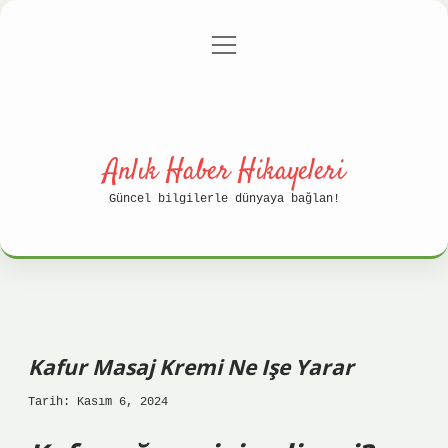
menüyü
Anasayfa
Gizlilik Politikası
aç
Yasal Uyarı
Hakkımızda
Anlık Haber Hikayeleri
Güncel bilgilerle dünyaya bağlan!
Kafur Masaj Kremi Ne Işe Yarar
Tarih: Kasım 6, 2024