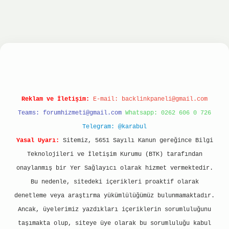
ltonbet
ilbet giriş yap
ilbet.online
Betexper gi
Reklam ve İletişim:
E-mail:
backlinkpaneli@gmail.com
Teams:
forumhizmeti@gmail.com
Whatsapp: 0262 606 0 726
Telegram: @karabul
Yasal Uyarı:
Sitemiz, 5651 Sayılı Kanun gereğince Bilgi
Teknolojileri ve İletişim Kurumu (BTK) tarafından
onaylanmış bir Yer Sağlayıcı olarak hizmet vermektedir.
Bu nedenle, sitedeki içerikleri proaktif olarak
denetleme veya araştırma yükümlülüğümüz bulunmamaktadır.
Ancak, üyelerimiz yazdıkları içeriklerin sorumluluğunu
taşımakta olup, siteye üye olarak bu sorumluluğu kabul