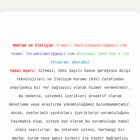
onbet
ilbet giriş yap
ilbet.online
Betexper giri
Reklam ve İletişim:
E-mail:
backlinkpaneli@gmail.com
Teams:
forumhizmeti@gmail.com
Whatsapp: 0262 606 0 726
Telegram: @karabul
Yasal Uyarı:
Sitemiz, 5651 Sayılı Kanun gereğince Bilgi
Teknolojileri ve İletişim Kurumu (BTK) tarafından
onaylanmış bir Yer Sağlayıcı olarak hizmet vermektedir.
Bu nedenle, sitedeki içerikleri proaktif olarak
denetleme veya araştırma yükümlülüğümüz bulunmamaktadır.
Ancak, üyelerimiz yazdıkları içeriklerin sorumluluğunu
taşımakta olup, siteye üye olarak bu sorumluluğu kabul
etmiş sayılırlar. Bu internet sitesi, herhangi bir
marka, kurum veya şahıs şirketi ile hiçbir bağlantısı