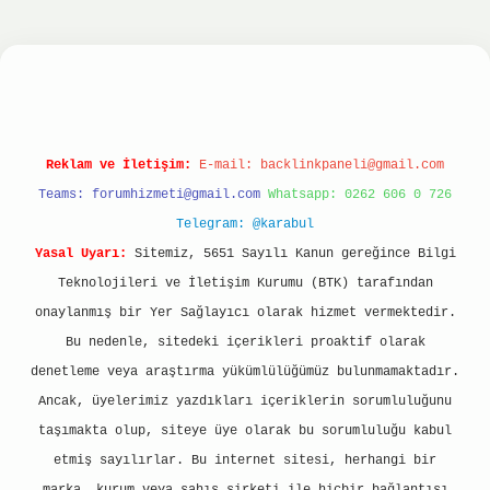
nbet
ilbet giriş yap
ilbet.online
Betexper giriş
Reklam ve İletişim:
E-mail:
backlinkpaneli@gmail.com
Teams:
forumhizmeti@gmail.com
Whatsapp: 0262 606 0 726
Telegram: @karabul
Yasal Uyarı:
Sitemiz, 5651 Sayılı Kanun gereğince Bilgi
Teknolojileri ve İletişim Kurumu (BTK) tarafından
onaylanmış bir Yer Sağlayıcı olarak hizmet vermektedir.
Bu nedenle, sitedeki içerikleri proaktif olarak
denetleme veya araştırma yükümlülüğümüz bulunmamaktadır.
Ancak, üyelerimiz yazdıkları içeriklerin sorumluluğunu
taşımakta olup, siteye üye olarak bu sorumluluğu kabul
etmiş sayılırlar. Bu internet sitesi, herhangi bir