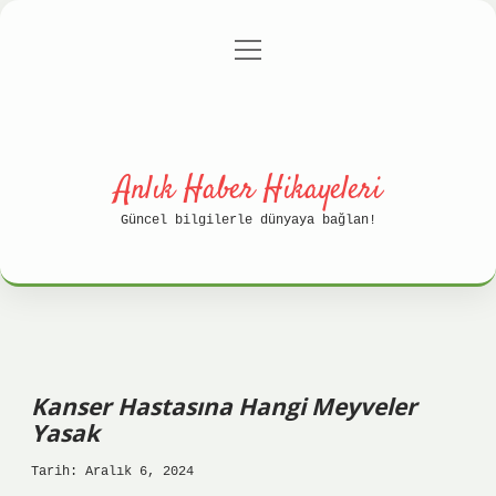
menüyü
Anasayfa
Gizlilik Politikası
aç
Yasal Uyarı
Hakkımızda
Anlık Haber Hikayeleri
Güncel bilgilerle dünyaya bağlan!
Kanser Hastasına Hangi Meyveler
Yasak
Tarih: Aralık 6, 2024