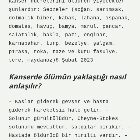
Kanser hücrelerini öldüren yiyecekler
şunlardır: Sebzeler (soğan, sarımsak,
dolmalık biber, kabak, lahana, ıspanak,
domates, havuç, bamya, marul, pancar,
salatalık, bakla, pazı, enginar,
karnabahar, turp, bezelye, şalgam,
pırasa, roka, taze ve kuru fasulye,
tere, maydanoz)8 Şubat 2023
Kanserde ölümün yaklaştığı nasıl
anlaşılır?
– Kaslar giderek gevşer ve hasta
giderek hareketsiz hale gelir. –
Solunum gürültülüdür, Cheyne-Stokes
solunumu mevcuttur, salgılar birikir. –
Hastada öldürücü bir hırıltı vardır. –