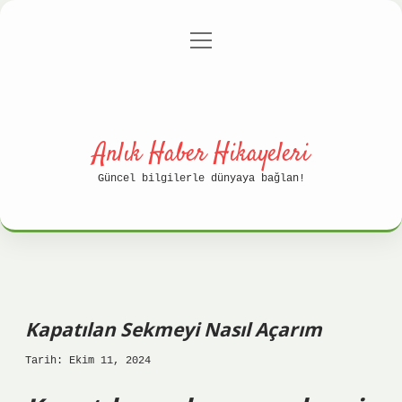
menüyü
Anasayfa
Gizlilik Politikası
aç
Yasal Uyarı
Hakkımızda
Anlık Haber Hikayeleri
Güncel bilgilerle dünyaya bağlan!
Kapatılan Sekmeyi Nasıl Açarım
Tarih: Ekim 11, 2024