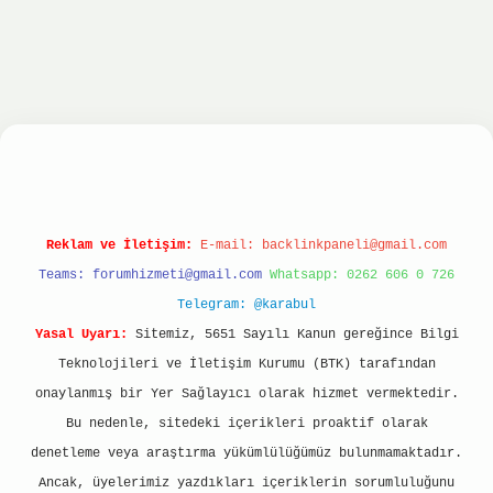
tonbet
ilbet giriş yap
ilbet.online
Betexper gir
Reklam ve İletişim:
E-mail:
backlinkpaneli@gmail.com
Teams:
forumhizmeti@gmail.com
Whatsapp: 0262 606 0 726
Telegram: @karabul
Yasal Uyarı:
Sitemiz, 5651 Sayılı Kanun gereğince Bilgi
Teknolojileri ve İletişim Kurumu (BTK) tarafından
onaylanmış bir Yer Sağlayıcı olarak hizmet vermektedir.
Bu nedenle, sitedeki içerikleri proaktif olarak
denetleme veya araştırma yükümlülüğümüz bulunmamaktadır.
Ancak, üyelerimiz yazdıkları içeriklerin sorumluluğunu