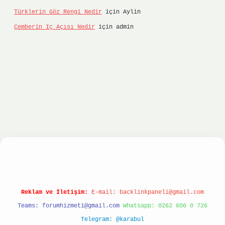
Türklerin Göz Rengi Nedir
için
Aylin
Çemberin Iç Açısı Nedir
için
admin
ltonbet
ilbet giriş yap
ilbet.online
Betexper gi
Reklam ve İletişim:
E-mail:
backlinkpaneli@gmail.com
Teams:
forumhizmeti@gmail.com
Whatsapp: 0262 606 0 726
Telegram: @karabul