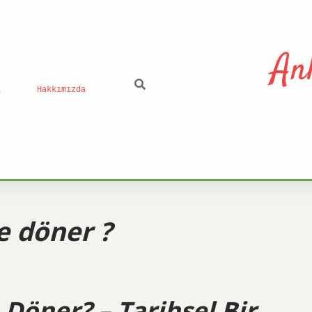
An
ı
Hakkımızda
e döner ?
 Döner? – Tarihsel Bir