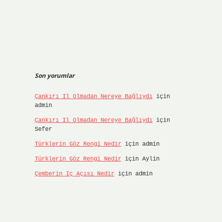
Son yorumlar
Çankırı Il Olmadan Nereye Bağlıydı
için
admin
Çankırı Il Olmadan Nereye Bağlıydı
için
Sefer
Türklerin Göz Rengi Nedir
için
admin
Türklerin Göz Rengi Nedir
için
Aylin
Çemberin Iç Açısı Nedir
için
admin