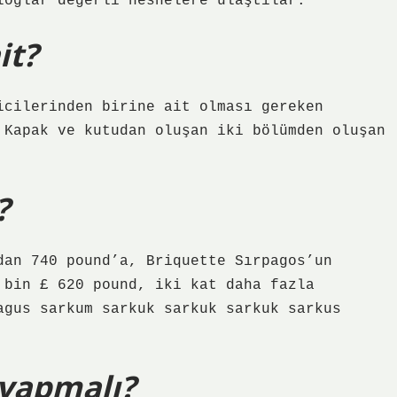
loglar değerli nesnelere ulaştılar.
it?
icilerinden birine ait olması gereken
 Kapak ve kutudan oluşan iki bölümden oluşan
?
dan 740 pound’a, Briquette Sırpagos’un
 bin £ 620 pound, iki kat daha fazla
agus sarkum sarkuk sarkuk sarkuk sarkus
 yapmalı?