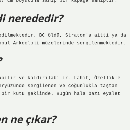
57 cm boyutuna sahip bir kapağa sahiptir.
i nerededir?
edilmektedir. BC öldü, Straton’a aitti ya da
nbul Arkeoloji müzelerinde sergilenmektedir.
?
abilir ve kaldırılabilir. Lahit; Özellikle
eryüzünde sergilenen ve çoğunlukla taştan
 bir kutu şeklinde. Bugün hala bazı eyalet
n ne çıkar?