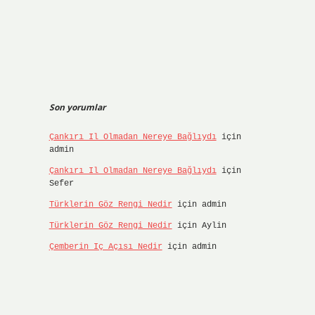
Son yorumlar
Çankırı Il Olmadan Nereye Bağlıydı
için
admin
Çankırı Il Olmadan Nereye Bağlıydı
için
Sefer
Türklerin Göz Rengi Nedir
için
admin
Türklerin Göz Rengi Nedir
için
Aylin
Çemberin Iç Açısı Nedir
için
admin