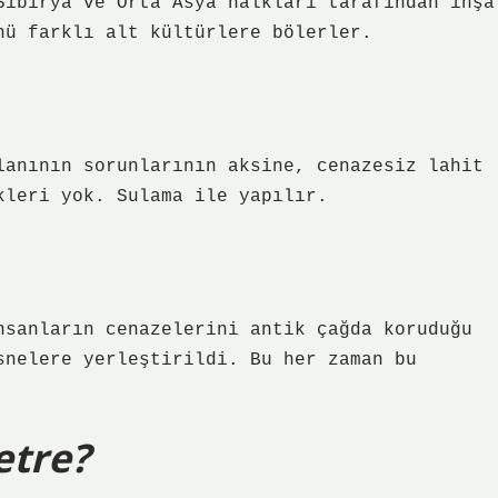
Sibirya ve Orta Asya halkları tarafından inşa
nü farklı alt kültürlere bölerler.
lanının sorunlarının aksine, cenazesiz lahit
kleri yok. Sulama ile yapılır.
nsanların cenazelerini antik çağda koruduğu
snelere yerleştirildi. Bu her zaman bu
etre?