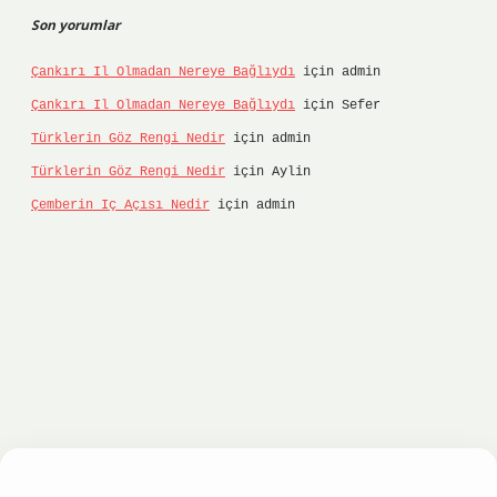
Son yorumlar
Çankırı Il Olmadan Nereye Bağlıydı
için
admin
Çankırı Il Olmadan Nereye Bağlıydı
için
Sefer
Türklerin Göz Rengi Nedir
için
admin
Türklerin Göz Rengi Nedir
için
Aylin
Çemberin Iç Açısı Nedir
için
admin
ci
hiltonbet
ilbet giriş yap
ilbet.online
Betexpe