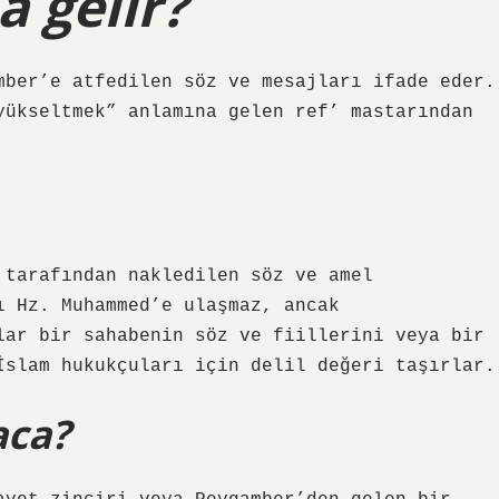
 gelir?
mber’e atfedilen söz ve mesajları ifade eder.
yükseltmek” anlamına gelen ref’ mastarından
 tarafından nakledilen söz ve amel
ı Hz. Muhammed’e ulaşmaz, ancak
lar bir sahabenin söz ve fiillerini veya bir
İslam hukukçuları için delil değeri taşırlar.
aca?