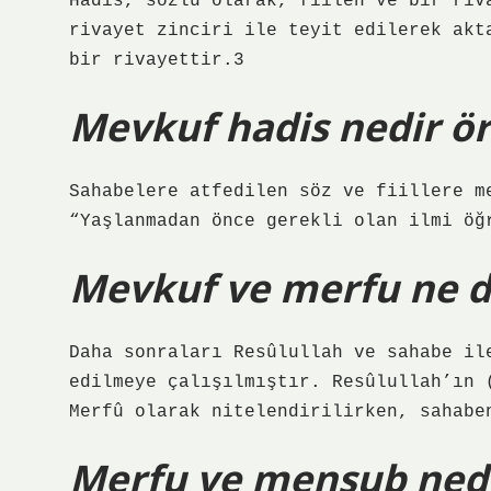
Hadis, sözlü olarak, fiilen ve bir riv
rivayet zinciri ile teyit edilerek akt
bir rivayettir.3
Mevkuf hadis nedir ö
Sahabelere atfedilen söz ve fiillere m
“Yaşlanmadan önce gerekli olan ilmi öğ
Mevkuf ve merfu ne 
Daha sonraları Resûlullah ve sahabe il
edilmeye çalışılmıştır. Resûlullah’ın 
Merfû olarak nitelendirilirken, sahabe
Merfu ve mensub ned