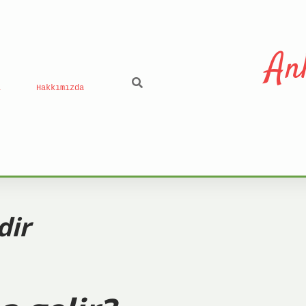
An
ı
Hakkımızda
dir