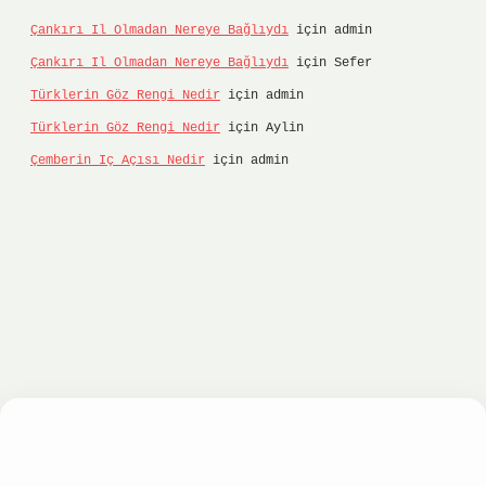
Çankırı Il Olmadan Nereye Bağlıydı
için
admin
Çankırı Il Olmadan Nereye Bağlıydı
için
Sefer
Türklerin Göz Rengi Nedir
için
admin
Türklerin Göz Rengi Nedir
için
Aylin
Çemberin Iç Açısı Nedir
için
admin
onbet
ilbet giriş yap
ilbet.online
Betexper gir