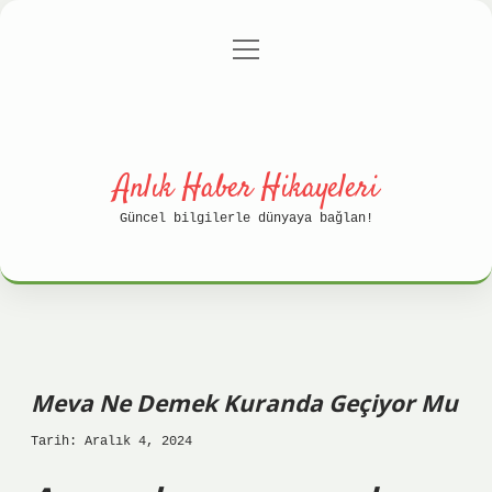
menüyü
Anasayfa
Gizlilik Politikası
aç
Yasal Uyarı
Hakkımızda
Anlık Haber Hikayeleri
Güncel bilgilerle dünyaya bağlan!
Meva Ne Demek Kuranda Geçiyor Mu
Tarih: Aralık 4, 2024