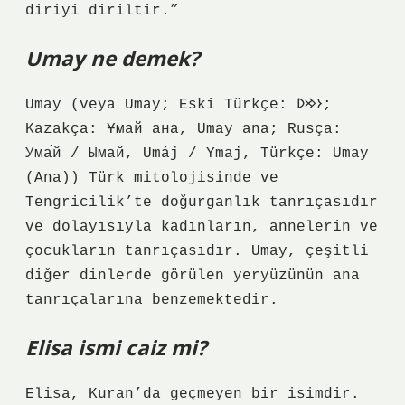
diriyi diriltir.”
Umay ne demek?
Umay (veya Umay; Eski Türkçe: 𐰆𐰢𐰖;
Kazakça: Ұмай aна, Umay ana; Rusça:
Ума́й / Ымай, Umáj / Ymaj, Türkçe: Umay
(Ana)) Türk mitolojisinde ve
Tengricilik’te doğurganlık tanrıçasıdır
ve dolayısıyla kadınların, annelerin ve
çocukların tanrıçasıdır. Umay, çeşitli
diğer dinlerde görülen yeryüzünün ana
tanrıçalarına benzemektedir.
Elisa ismi caiz mi?
Elisa, Kuran’da geçmeyen bir isimdir.