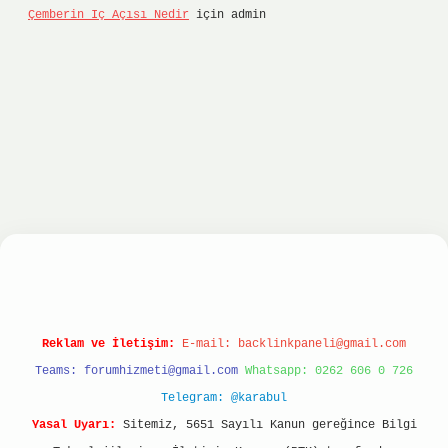
Çemberin Iç Açısı Nedir
için
admin
ltonbet
ilbet giriş yap
ilbet.online
Betexper gi
Reklam ve İletişim:
E-mail:
backlinkpaneli@gmail.com
Teams:
forumhizmeti@gmail.com
Whatsapp: 0262 606 0 726
Telegram: @karabul
Yasal Uyarı:
Sitemiz, 5651 Sayılı Kanun gereğince Bilgi