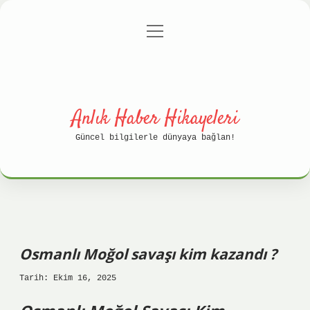
menüyü
Anasayfa
Gizlilik Politikası
aç
Yasal Uyarı
Hakkımızda
Anlık Haber Hikayeleri
Güncel bilgilerle dünyaya bağlan!
Osmanlı Moğol savaşı kim kazandı ?
Tarih: Ekim 16, 2025