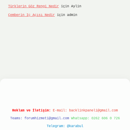
Türklerin Göz Rengi Nedir
için
Aylin
Çemberin Iç Açısı Nedir
için
admin
tonbet
ilbet giriş yap
ilbet.online
Betexper gi
Reklam ve İletişim:
E-mail:
backlinkpaneli@gmail.com
Teams:
forumhizmeti@gmail.com
Whatsapp: 0262 606 0 726
Telegram: @karabul