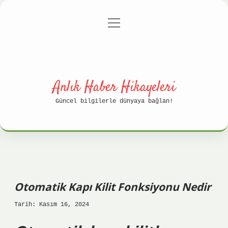
menüyü
Anasayfa
Gizlilik Politikası
aç
Yasal Uyarı
Hakkımızda
Anlık Haber Hikayeleri
Güncel bilgilerle dünyaya bağlan!
Otomatik Kapı Kilit Fonksiyonu Nedir
Tarih: Kasım 16, 2024