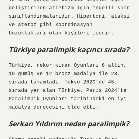
geliştirilen atletizm için engelli spor
sınıflandırmalarıdır. Hipertoni, ataksi
ve atetoz gibi koordinasyon
bozuklukları olan kişileri içerir.
Türkiye paralimpik kaçıncı sırada?
Türkiye, rekor kıran Oyunları 6 altın,
10 gümüş ve 12 bronz madalya ile 23.
sırada tamamladı. Tokyo 2020’de 45.
sırada yer alan Türkiye, Paris 2024’te
Paralimpik Oyunları tarihindeki en iyi
madalya derecesini elde etti.
Serkan Yıldırım neden paralimpik?