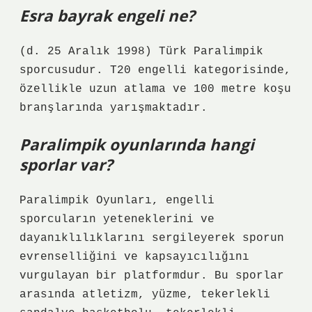
Esra bayrak engeli ne?
(d. 25 Aralık 1998) Türk Paralimpik
sporcusudur. T20 engelli kategorisinde,
özellikle uzun atlama ve 100 metre koşu
branşlarında yarışmaktadır.
Paralimpik oyunlarında hangi
sporlar var?
Paralimpik Oyunları, engelli
sporcuların yeteneklerini ve
dayanıklılıklarını sergileyerek sporun
evrenselliğini ve kapsayıcılığını
vurgulayan bir platformdur. Bu sporlar
arasında atletizm, yüzme, tekerlekli