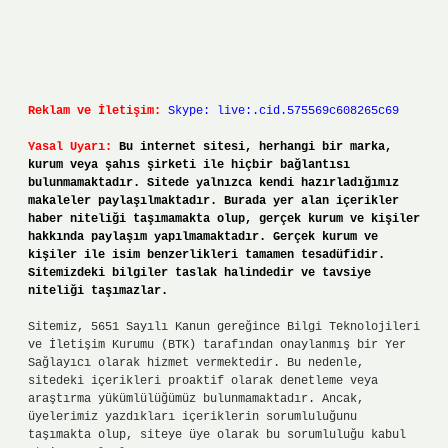
Reklam ve İletişim:
Skype: live:.cid.575569c608265c69
Yasal Uyarı:
Bu internet sitesi, herhangi bir marka,
kurum veya şahıs şirketi ile hiçbir bağlantısı
bulunmamaktadır. Sitede yalnızca kendi hazırladığımız
makaleler paylaşılmaktadır. Burada yer alan içerikler
haber niteliği taşımamakta olup, gerçek kurum ve kişiler
hakkında paylaşım yapılmamaktadır. Gerçek kurum ve
kişiler ile isim benzerlikleri tamamen tesadüfidir.
Sitemizdeki bilgiler taslak halindedir ve tavsiye
niteliği taşımazlar.
Sitemiz, 5651 Sayılı Kanun gereğince Bilgi Teknolojileri
ve İletişim Kurumu (BTK) tarafından onaylanmış bir Yer
Sağlayıcı olarak hizmet vermektedir. Bu nedenle,
sitedeki içerikleri proaktif olarak denetleme veya
araştırma yükümlülüğümüz bulunmamaktadır. Ancak,
üyelerimiz yazdıkları içeriklerin sorumluluğunu
taşımakta olup, siteye üye olarak bu sorumluluğu kabul