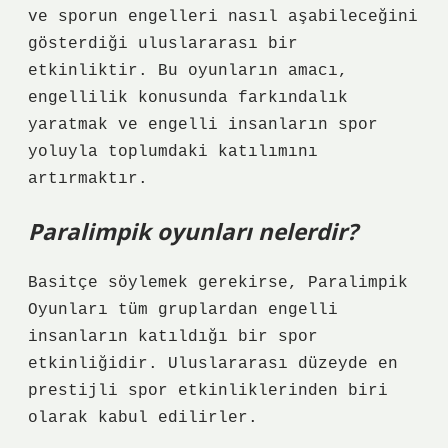
ve sporun engelleri nasıl aşabileceğini
gösterdiği uluslararası bir
etkinliktir. Bu oyunların amacı,
engellilik konusunda farkındalık
yaratmak ve engelli insanların spor
yoluyla toplumdaki katılımını
artırmaktır.
Paralimpik oyunları nelerdir?
Basitçe söylemek gerekirse, Paralimpik
Oyunları tüm gruplardan engelli
insanların katıldığı bir spor
etkinliğidir. Uluslararası düzeyde en
prestijli spor etkinliklerinden biri
olarak kabul edilirler.