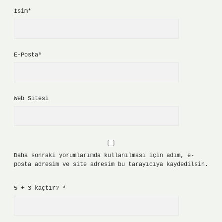
İsim*
E-Posta*
Web Sitesi
Daha sonraki yorumlarımda kullanılması için adım, e-
posta adresim ve site adresim bu tarayıcıya kaydedilsin.
5 + 3 kaçtır?
*