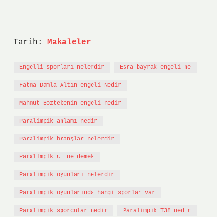
Tarih:
Makaleler
Engelli sporları nelerdir
Esra bayrak engeli ne
Fatma Damla Altın engeli Nedir
Mahmut Boztekenin engeli nedir
Paralimpik anlamı nedir
Paralimpik branşlar nelerdir
Paralimpik C1 ne demek
Paralimpik oyunları nelerdir
Paralimpik oyunlarında hangi sporlar var
Paralimpik sporcular nedir
Paralimpik T38 nedir