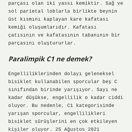
parçası olan iki yassı kemiktir. Sağ ve
sol parietal loblarla birlikte beynin
üst kısmını kaplayan kare kafatası
kemiği oluşumlarıdır. Kafatası
çatısının ve kafatasının tabanının bir
parçasını oluştururlar.
Paralimpik C1 ne demek?
Engelliliklerinden dolayı geleneksel
bisiklet kullanabilen sporcular beş C
sınıfından birinde yarışıyor. Sayı ne
kadar düşükse, engellilik o kadar ciddi
oluyor. Bu nedenle, C1 kategorisinde
yarışan sporcular, engellilikleri
bisiklet sürüşlerini en çok etkileyen
kişiler oluyor. 25 Ağustos 2021