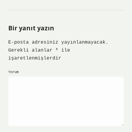
Bir yanıt yazın
E-posta adresiniz yayınlanmayacak.
Gerekli alanlar
*
ile
işaretlenmişlerdir
Yorum