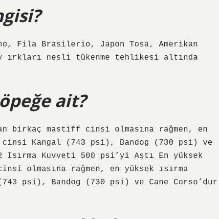
gisi?
no, Fila Brasilerio, Japon Tosa, Amerikan
y ırkları nesli tükenme tehlikesi altında
köpeğe ait?
an birkaç mastiff cinsi olmasına rağmen, en
 cinsi Kangal (743 psi), Bandog (730 psi) ve
2 Isırma Kuvveti 500 psi’yi Aştı En yüksek
cinsi olmasına rağmen, en yüksek ısırma
(743 psi), Bandog (730 psi) ve Cane Corso’dur