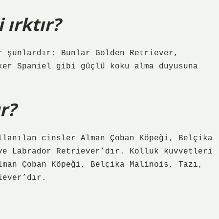
 ırktır?
r şunlardır: Bunlar Golden Retriever,
ker Spaniel gibi güçlü koku alma duyusuna
r?
llanılan cinsler Alman Çoban Köpeği, Belçika
ve Labrador Retriever’dır. Kolluk kuvvetleri
lman Çoban Köpeği, Belçika Malinois, Tazı,
iever’dır.