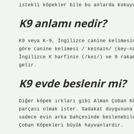
istekli köpekler bile bu anlarda kokuy
K9 anlamı nedir?
K9 veya K-9, İngilizce canine kelimesi
göre canine kelimesi /ˈkeɪnaɪn/ (key-n
İngilizce K harfinin (/keɪ/) ve 9 raka
gelir.
K9 evde beslenir mi?
Diğer köpek ırkları gibi Alman Çoban K
parçası olmak ister. Sadakat duygusuna
sadece evin arka bahçesinde beslenebil
Çoban Köpekleri büyük hayvanlardır.