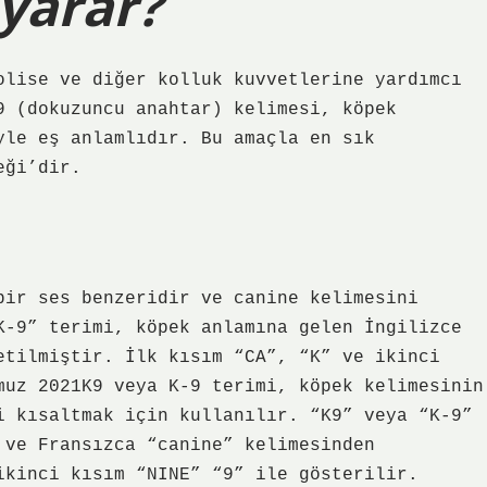
 yarar?
olise ve diğer kolluk kuvvetlerine yardımcı
9 (dokuzuncu anahtar) kelimesi, köpek
yle eş anlamlıdır. Bu amaçla en sık
eği’dir.
bir ses benzeridir ve canine kelimesini
K-9” terimi, köpek anlamına gelen İngilizce
etilmiştir. İlk kısım “CA”, “K” ve ikinci
muz 2021K9 veya K-9 terimi, köpek kelimesinin
i kısaltmak için kullanılır. “K9” veya “K-9”
 ve Fransızca “canine” kelimesinden
ikinci kısım “NINE” “9” ile gösterilir.