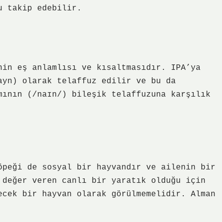
u takip edebilir.
nin eş anlamlısı ve kısaltmasıdır. IPA’ya
ayn) olarak telaffuz edilir ve bu da
mının (/naɪn/) bileşik telaffuzuna karşılık
öpeği de sosyal bir hayvandır ve ailenin bir
 değer veren canlı bir yaratık olduğu için
ecek bir hayvan olarak görülmemelidir. Alman