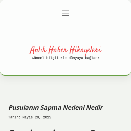
menüyü
Anasayfa
Gizlilik Politikası
aç
Yasal Uyarı
Hakkımızda
Anlık Haber Hikayeleri
Güncel bilgilerle dünyaya bağlan!
Pusulanın Sapma Nedeni Nedir
Tarih: Mayıs 26, 2025