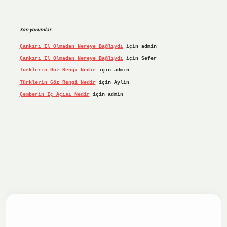
Son yorumlar
Çankırı Il Olmadan Nereye Bağlıydı
için
admin
Çankırı Il Olmadan Nereye Bağlıydı
için
Sefer
Türklerin Göz Rengi Nedir
için
admin
Türklerin Göz Rengi Nedir
için
Aylin
Çemberin Iç Açısı Nedir
için
admin
iş yap
ilbet.online
Betexper giriş adresi güncellendi
betex