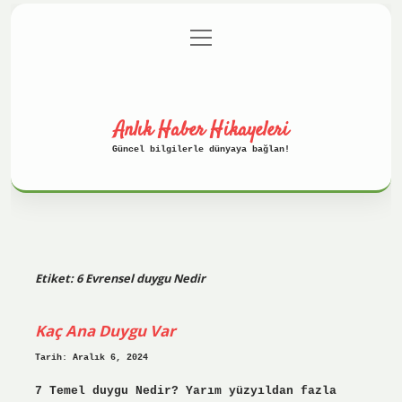
menüyü
Anasayfa
Gizlilik Politikası
aç
Yasal Uyarı
Hakkımızda
Anlık Haber Hikayeleri
Güncel bilgilerle dünyaya bağlan!
Etiket:
6 Evrensel duygu Nedir
Kaç Ana Duygu Var
Tarih: Aralık 6, 2024
7 Temel duygu Nedir? Yarım yüzyıldan fazla