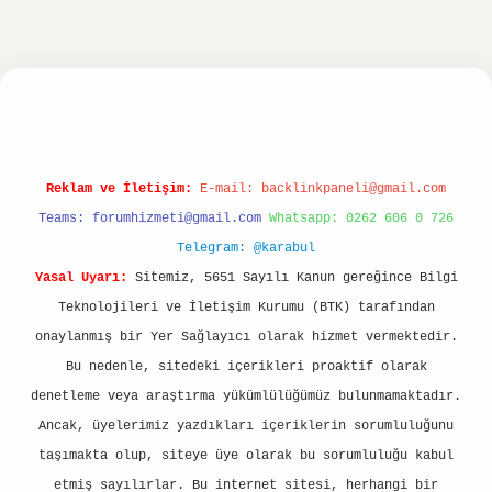
onbet
ilbet giriş yap
ilbet.online
Betexper giri
Reklam ve İletişim:
E-mail:
backlinkpaneli@gmail.com
Teams:
forumhizmeti@gmail.com
Whatsapp: 0262 606 0 726
Telegram: @karabul
Yasal Uyarı:
Sitemiz, 5651 Sayılı Kanun gereğince Bilgi
Teknolojileri ve İletişim Kurumu (BTK) tarafından
onaylanmış bir Yer Sağlayıcı olarak hizmet vermektedir.
Bu nedenle, sitedeki içerikleri proaktif olarak
denetleme veya araştırma yükümlülüğümüz bulunmamaktadır.
Ancak, üyelerimiz yazdıkları içeriklerin sorumluluğunu
taşımakta olup, siteye üye olarak bu sorumluluğu kabul
etmiş sayılırlar. Bu internet sitesi, herhangi bir