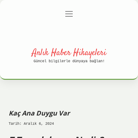
menüyü
Anasayfa
Gizlilik Politikası
aç
Yasal Uyarı
Hakkımızda
Anlık Haber Hikayeleri
Güncel bilgilerle dünyaya bağlan!
Kaç Ana Duygu Var
Tarih: Aralık 6, 2024