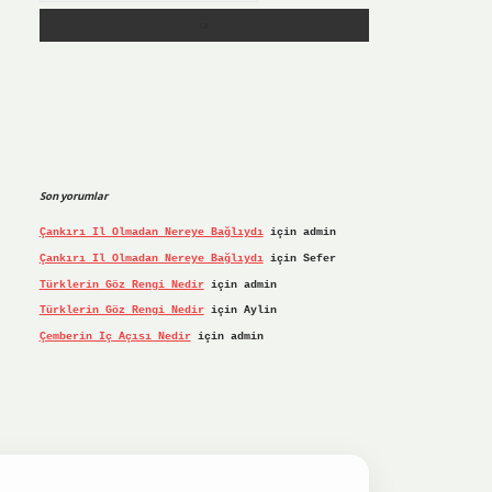
Son yorumlar
Çankırı Il Olmadan Nereye Bağlıydı
için
admin
Çankırı Il Olmadan Nereye Bağlıydı
için
Sefer
Türklerin Göz Rengi Nedir
için
admin
Türklerin Göz Rengi Nedir
için
Aylin
Çemberin Iç Açısı Nedir
için
admin