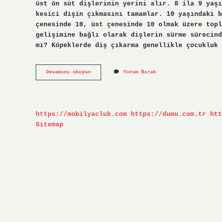
üst ön süt dişlerinin yerini alır. 8 ila 9 yaşı
kesici dişin çıkmasını tamamlar. 10 yaşındaki b
çenesinde 10, üst çenesinde 10 olmak üzere topl
gelişimine bağlı olarak dişlerin sürme sürecind
mı? Köpeklerde diş çıkarma genellikle çocukluk 
9
Devamını okuyun
Yorum Bırak
Yaşındaki
Çocuğun
Kaç
Dişi
Olur
https://mobilyaclub.com
https://dumu.com.tr
htt
Sitemap