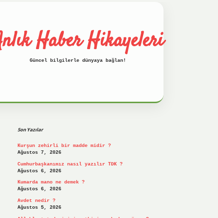
nlık Haber Hikayeleri
Güncel bilgilerle dünyaya bağlan!
Sidebar
betci
hiltonbet
ilbet giriş yap
ilbet.onl
Son Yazılar
Kurşun zehirli bir madde midir ?
Ağustos 7, 2026
Cumhurbaşkanımız nasıl yazılır TDK ?
Ağustos 6, 2026
Kumarda mano ne demek ?
Ağustos 6, 2026
Avdet nedir ?
Ağustos 5, 2026