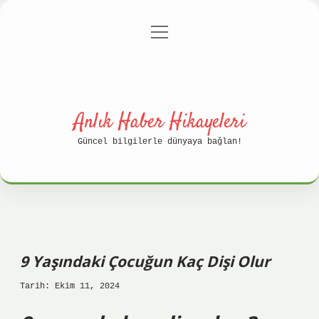
menüyü
Anasayfa
Gizlilik Politikası
aç
Yasal Uyarı
Hakkımızda
Anlık Haber Hikayeleri
Güncel bilgilerle dünyaya bağlan!
9 Yaşındaki Çocuğun Kaç Dişi Olur
Tarih: Ekim 11, 2024