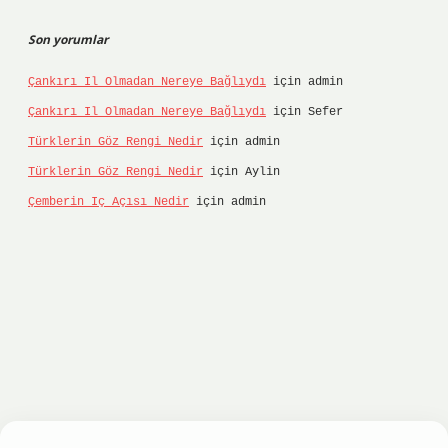
Son yorumlar
Çankırı Il Olmadan Nereye Bağlıydı
için
admin
Çankırı Il Olmadan Nereye Bağlıydı
için
Sefer
Türklerin Göz Rengi Nedir
için
admin
Türklerin Göz Rengi Nedir
için
Aylin
Çemberin Iç Açısı Nedir
için
admin
onbet
ilbet giriş yap
ilbet.online
Betexper giri