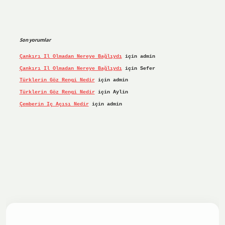
Son yorumlar
Çankırı Il Olmadan Nereye Bağlıydı
için
admin
Çankırı Il Olmadan Nereye Bağlıydı
için
Sefer
Türklerin Göz Rengi Nedir
için
admin
Türklerin Göz Rengi Nedir
için
Aylin
Çemberin Iç Açısı Nedir
için
admin
iriş yap
ilbet.online
Betexper giriş adresi güncellendi
bet