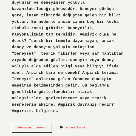
duyumlar ve deneyimler yoluyla
kazanılabileceği görüşüdür. Deneyci görüşe
göre, insan zihninde doğuştan gelen bir bilgi
yoktur. Bu nedenle insan zihni boş bir levha
(tabula rasa) gibidir. Deneycilik,
rasyonalizmin tam tersidir. Ampirik olma ne
demek? Teorik bir temele dayanmayan, ancak
deney ve deneyim yoluyla anlaşılan.
“Deneysel”, teorik fikirler veya saf mantıktan
ziyade doğrudan gözlem, deneyim veya deney
yoluyla elde edilen bilgi veya bilgiyi ifade
eder. Ampirik tarz ne demek? Ampirik terimi,
“deneyim” anlamına gelen Yunanca ἐμπειρία
empeiría kelimesinden gelir. Bu bağlamda,
genellikle gözlemlenebilir olarak
anlaşılırlar, gözlemlenemez veya teorik
nesnelerin aksine. Ampirik davranış nedir?
Ampirizm, bilginin…
Ampirik
Devamını okuyun
Yorum Bırak
Karakter
Ne