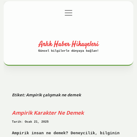
menüyü
Anasayfa
Gizlilik Politikası
aç
Yasal Uyarı
Hakkımızda
Anlık Haber Hikayeleri
Güncel bilgilerle dünyaya bağlan!
Etiket:
Ampirik çalışmak ne demek
Ampirik Karakter Ne Demek
Tarih: Ocak 21, 2025
Ampirik insan ne demek? Deneycilik, bilginin