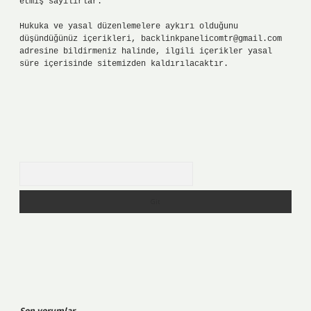
etmiş sayılırlar.
Hukuka ve yasal düzenlemelere aykırı olduğunu
düşündüğünüz içerikleri,
backlinkpanelicomtr@gmail.com
adresine bildirmeniz halinde, ilgili içerikler yasal
süre içerisinde sitemizden kaldırılacaktır.
Arama
Son yorumlar