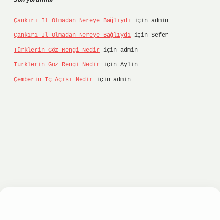
Çankırı Il Olmadan Nereye Bağlıydı
için
admin
Çankırı Il Olmadan Nereye Bağlıydı
için
Sefer
Türklerin Göz Rengi Nedir
için
admin
Türklerin Göz Rengi Nedir
için
Aylin
Çemberin Iç Açısı Nedir
için
admin
tonbet
ilbet giriş yap
ilbet.online
Betexper gir