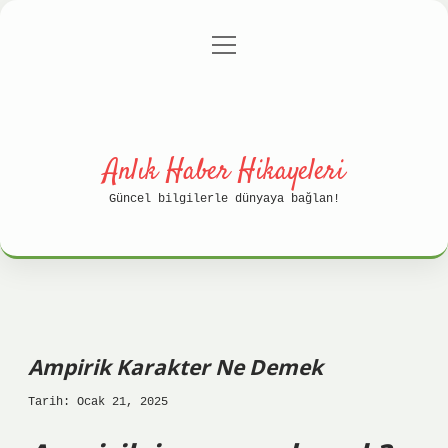
menüyü
Anasayfa
Gizlilik Politikası
aç
Yasal Uyarı
Hakkımızda
Anlık Haber Hikayeleri
Güncel bilgilerle dünyaya bağlan!
Ampirik Karakter Ne Demek
Tarih: Ocak 21, 2025