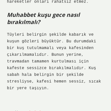
hareketler onları rahatsız etmez.
Muhabbet kuşu gece nasıl
bırakılmalı?
Tüyleri belirgin şekilde kabarık ve
kuşun gözleri büyüktür. Bu durumdaki
bir kuş tutulmamalı veya kafesinden
çıkarılmamalıdır. Bunun yerine,
travmadan tamamen kurtulması için
kafeste sessizce bırakılmalıdır. Kuş
sabah hala belirgin bir şekilde
stresliyse, kafesi hemen sessiz, sıcak
bir yere taşıyın.