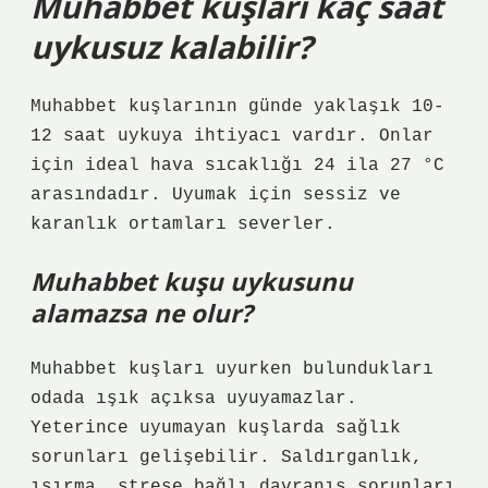
Muhabbet kuşları kaç saat
uykusuz kalabilir?
Muhabbet kuşlarının günde yaklaşık 10-
12 saat uykuya ihtiyacı vardır. Onlar
için ideal hava sıcaklığı 24 ila 27 °C
arasındadır. Uyumak için sessiz ve
karanlık ortamları severler.
Muhabbet kuşu uykusunu
alamazsa ne olur?
Muhabbet kuşları uyurken bulundukları
odada ışık açıksa uyuyamazlar.
Yeterince uyumayan kuşlarda sağlık
sorunları gelişebilir. Saldırganlık,
ısırma, strese bağlı davranış sorunları