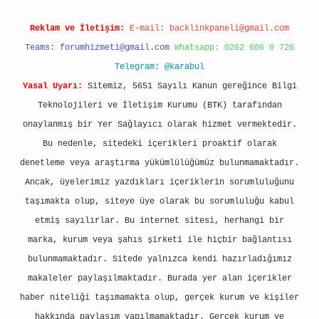
Reklam ve İletişim:
E-mail:
backlinkpaneli@gmail.com
Teams:
forumhizmeti@gmail.com
Whatsapp: 0262 606 0 726
Telegram: @karabul
Yasal Uyarı:
Sitemiz, 5651 Sayılı Kanun gereğince Bilgi
Teknolojileri ve İletişim Kurumu (BTK) tarafından
onaylanmış bir Yer Sağlayıcı olarak hizmet vermektedir.
Bu nedenle, sitedeki içerikleri proaktif olarak
denetleme veya araştırma yükümlülüğümüz bulunmamaktadır.
Ancak, üyelerimiz yazdıkları içeriklerin sorumluluğunu
taşımakta olup, siteye üye olarak bu sorumluluğu kabul
etmiş sayılırlar. Bu internet sitesi, herhangi bir
marka, kurum veya şahıs şirketi ile hiçbir bağlantısı
bulunmamaktadır. Sitede yalnızca kendi hazırladığımız
makaleler paylaşılmaktadır. Burada yer alan içerikler
haber niteliği taşımamakta olup, gerçek kurum ve kişiler
hakkında paylaşım yapılmamaktadır. Gerçek kurum ve