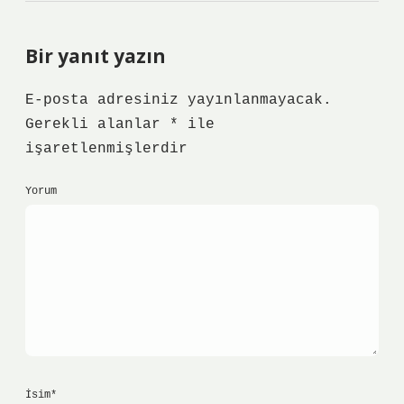
Bir yanıt yazın
E-posta adresiniz yayınlanmayacak.
Gerekli alanlar
*
ile
işaretlenmişlerdir
Yorum
İsim*