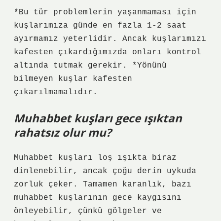
*Bu tür problemlerin yaşanmaması için
kuşlarımıza günde en fazla 1-2 saat
ayırmamız yeterlidir. Ancak kuşlarımızı
kafesten çıkardığımızda onları kontrol
altında tutmak gerekir. *Yönünü
bilmeyen kuşlar kafesten
çıkarılmamalıdır.
Muhabbet kuşları gece ışıktan
rahatsız olur mu?
Muhabbet kuşları loş ışıkta biraz
dinlenebilir, ancak çoğu derin uykuda
zorluk çeker. Tamamen karanlık, bazı
muhabbet kuşlarının gece kaygısını
önleyebilir, çünkü gölgeler ve