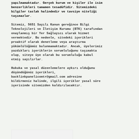
yapılmamaktadır. Gerçek kurum ve kişiler ile isim
benzerlikleri tamamen tesadüfidir. Sitemizdeki
bilgiler taslak halindedir ve tavsiye niteliği
taşımazlar.
Sitemiz, 5651 Sayılı Kanun gereğince Bilgi
Teknolojileri ve İletişim Kurumu (BTK) tarafından
onaylanmış bir Yer Sağlayıcı olarak hizmet
vermektedir. Bu nedenle, sitedeki içerikleri
proaktif olarak denetleme veya araştırma
yükümlülüğümüz bulunmamaktadır. Ancak, üyelerimiz
yazdıkları içeriklerin sorumluluğunu taşımakta
olup, siteye üye olarak bu sorumluluğu kabul
etmiş sayılırlar.
Hukuka ve yasal düzenlemelere aykırı olduğunu
düşündüğünüz içerikleri,
backlinkpanelicomtr@gmail.com
adresine
bildirmeniz halinde, ilgili içerikler yasal süre
içerisinde sitemizden kaldırılacaktır.
Arama