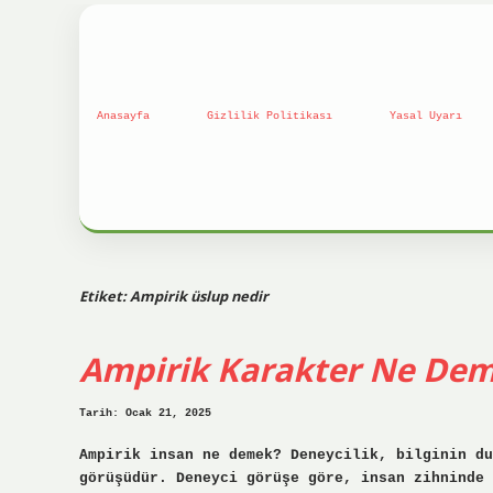
Anasayfa
Gizlilik Politikası
Yasal Uyarı
Etiket:
Ampirik üslup nedir
Ampirik Karakter Ne De
Tarih: Ocak 21, 2025
Ampirik insan ne demek? Deneycilik, bilginin du
görüşüdür. Deneyci görüşe göre, insan zihninde 