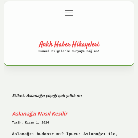
menüyü
Anasayfa
Gizlilik Politikası
aç
Yasal Uyarı
Hakkımızda
Anlık Haber Hikayeleri
Güncel bilgilerle dünyaya bağlan!
Etiket:
Aslanağzı çiçeği çok yıllık mı
Aslanağzı Nasıl Kesilir
Tarih: Kasım 1, 2024
Aslanağzı budanır mı? İpucu: Aslanağzı ile,