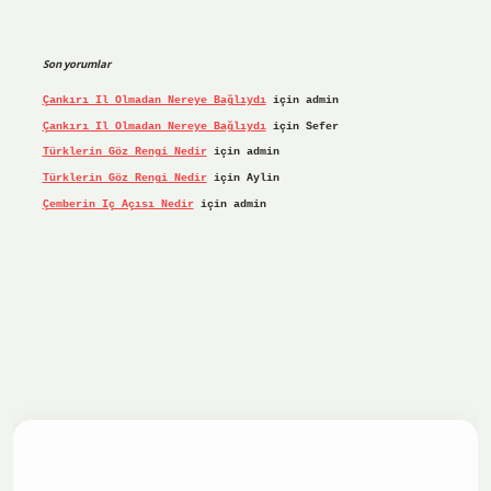
Son yorumlar
Çankırı Il Olmadan Nereye Bağlıydı
için
admin
Çankırı Il Olmadan Nereye Bağlıydı
için
Sefer
Türklerin Göz Rengi Nedir
için
admin
Türklerin Göz Rengi Nedir
için
Aylin
Çemberin Iç Açısı Nedir
için
admin
iş yap
ilbet.online
Betexper giriş adresi güncellendi
betex