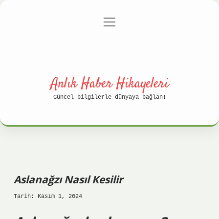
menüyü
Anasayfa
Gizlilik Politikası
aç
Yasal Uyarı
Hakkımızda
Anlık Haber Hikayeleri
Güncel bilgilerle dünyaya bağlan!
Aslanağzı Nasıl Kesilir
Tarih: Kasım 1, 2024