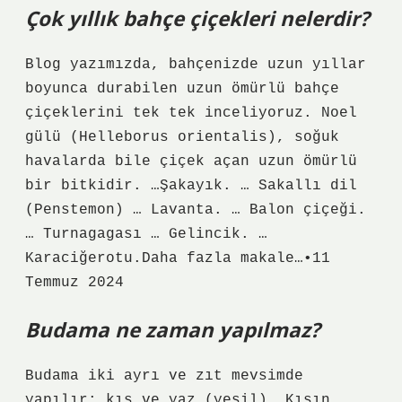
Çok yıllık bahçe çiçekleri nelerdir?
Blog yazımızda, bahçenizde uzun yıllar
boyunca durabilen uzun ömürlü bahçe
çiçeklerini tek tek inceliyoruz. Noel
gülü (Helleborus orientalis), soğuk
havalarda bile çiçek açan uzun ömürlü
bir bitkidir. …Şakayık. … Sakallı dil
(Penstemon) … Lavanta. … Balon çiçeği.
… Turnagagası … Gelincik. …
Karaciğerotu.Daha fazla makale…•11
Temmuz 2024
Budama ne zaman yapılmaz?
Budama iki ayrı ve zıt mevsimde
yapılır: kış ve yaz (yeşil). Kışın