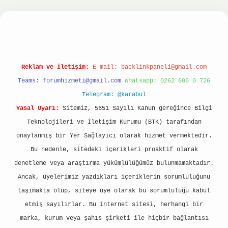
tonbet
ilbet giriş yap
ilbet.online
Betexper gir
Reklam ve İletişim:
E-mail:
backlinkpaneli@gmail.com
Teams:
forumhizmeti@gmail.com
Whatsapp: 0262 606 0 726
Telegram: @karabul
Yasal Uyarı:
Sitemiz, 5651 Sayılı Kanun gereğince Bilgi
Teknolojileri ve İletişim Kurumu (BTK) tarafından
onaylanmış bir Yer Sağlayıcı olarak hizmet vermektedir.
Bu nedenle, sitedeki içerikleri proaktif olarak
denetleme veya araştırma yükümlülüğümüz bulunmamaktadır.
Ancak, üyelerimiz yazdıkları içeriklerin sorumluluğunu
taşımakta olup, siteye üye olarak bu sorumluluğu kabul
etmiş sayılırlar. Bu internet sitesi, herhangi bir
marka, kurum veya şahıs şirketi ile hiçbir bağlantısı