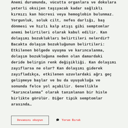
Anemi durumunda, vücutta organlara ve dokulara
yeterli oksijen taşıyacak kadar sağlıklı
kırmızı kan hücresi veya hemoglobin bulunmaz.
Yorgunluk, soluk cilt, nefes darlığı, baş
dönmesi ve hızlı kalp atışı gibi semptomlar
anemi belirtileri olarak kabul edilir. Kan
dolaşımı bozuklukları belirtileri nelerdir?
Bacakta dolaşım bozukluğunun belirtileri:
Etkilenen bölgede uyuşma ve karıncalanma,
dolaşım bozukluğuna neden olan damardaki
deride belirgin renk değişikliği. Kan dolaşımı
zayıflarsa ne olur? Kan dolaşımı giderek
zayıfladıkça, etkilenen uzuvlardaki ağrı geç
gelişmeye başlar ve bu da uyuşukluğa ve
sonunda felce yol açabilir. Genellikle
“karıncalanma” olarak tanımlanan bir hisle
birlikte görülür. Diğer tipik semptomlar
arasında…
Zayıf
Devamını okuyun
Yorum Bırak
Kan
Dolaşımı