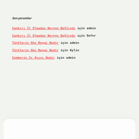
Son yorumlar
Çankırı Il Olmadan Nereye Bağlıydı
için
admin
Çankırı Il Olmadan Nereye Bağlıydı
için
Sefer
Türklerin Göz Rengi Nedir
için
admin
Türklerin Göz Rengi Nedir
için
Aylin
Çemberin Iç Açısı Nedir
için
admin
iş yap
ilbet.online
Betexper giriş adresi güncellendi
betex