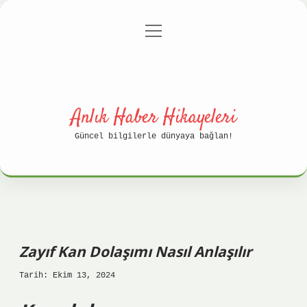
menüyü
Anasayfa
Gizlilik Politikası
aç
Yasal Uyarı
Hakkımızda
Anlık Haber Hikayeleri
Güncel bilgilerle dünyaya bağlan!
Zayıf Kan Dolaşımı Nasıl Anlaşılır
Tarih: Ekim 13, 2024