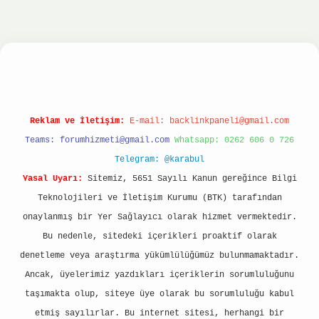
nbet
ilbet giriş yap
ilbet.online
Betexper giriş
Reklam ve İletişim:
E-mail:
backlinkpaneli@gmail.com
Teams:
forumhizmeti@gmail.com
Whatsapp: 0262 606 0 726
Telegram: @karabul
Yasal Uyarı:
Sitemiz, 5651 Sayılı Kanun gereğince Bilgi
Teknolojileri ve İletişim Kurumu (BTK) tarafından
onaylanmış bir Yer Sağlayıcı olarak hizmet vermektedir.
Bu nedenle, sitedeki içerikleri proaktif olarak
denetleme veya araştırma yükümlülüğümüz bulunmamaktadır.
Ancak, üyelerimiz yazdıkları içeriklerin sorumluluğunu
taşımakta olup, siteye üye olarak bu sorumluluğu kabul
etmiş sayılırlar. Bu internet sitesi, herhangi bir