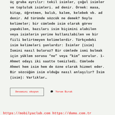
üç gruba ayrılır: tekil isimler, çoğul isimler
ve topluluk isimleri. ad denir. Örnek: masa,
kitap, öğretmen, balık, kalem, kelebek vb. ad
denir. Ad türünde sözcük ne demek? Soylu
kelimeler; bir cümlede isim olarak görev
yapabilen, bazıları isim biçimini alabilen
veya isimlerin yerine kullanılabilen ve bir
fiili belirtmeyen kelimelerdir. Türkçedeki
isim kelimeleri şunlardır: İsimler (isim)
İsmini nasıl buluruz? Bir cümlede ismi bulmak
için yüklem sorusu “ne” veya “kim” sorulur. 1-
Ahmet odayı iki saatte temizledi. Cümlede
Ahmet hem isim hem de özne olarak hizmet eder.
Bir sözcüğün isim olduğu nasıl anlaşılır? İsim
(isim): Varlıklar…
Ad
Devamını okuyun
Yorum Bırak
Nasıl
Bulunur
https://mobilyaclub.com
https://dumu.com.tr