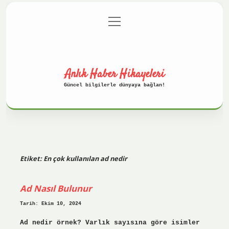
menüyü
Anasayfa
Gizlilik Politikası
aç
Yasal Uyarı
Hakkımızda
Anlık Haber Hikayeleri
Güncel bilgilerle dünyaya bağlan!
Etiket:
En çok kullanılan ad nedir
Ad Nasıl Bulunur
Tarih: Ekim 10, 2024
Ad nedir örnek? Varlık sayısına göre isimler