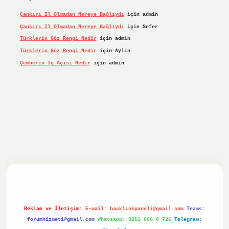
Çankırı Il Olmadan Nereye Bağlıydı
için
admin
Çankırı Il Olmadan Nereye Bağlıydı
için
Sefer
Türklerin Göz Rengi Nedir
için
admin
Türklerin Göz Rengi Nedir
için
Aylin
Çemberin Iç Açısı Nedir
için
admin
iriş yap
ilbet.online
Betexper giriş adresi güncellendi
bet
Reklam ve İletişim:
E-mail:
backlinkpaneli@gmail.com
Teams:
forumhizmeti@gmail.com
Whatsapp: 0262 606 0 726
Telegram: