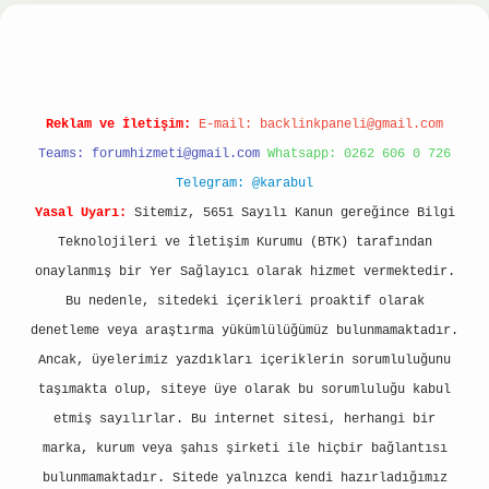
tonbet
ilbet giriş yap
ilbet.online
Betexper gir
Reklam ve İletişim:
E-mail:
backlinkpaneli@gmail.com
Teams:
forumhizmeti@gmail.com
Whatsapp: 0262 606 0 726
Telegram: @karabul
Yasal Uyarı:
Sitemiz, 5651 Sayılı Kanun gereğince Bilgi
Teknolojileri ve İletişim Kurumu (BTK) tarafından
onaylanmış bir Yer Sağlayıcı olarak hizmet vermektedir.
Bu nedenle, sitedeki içerikleri proaktif olarak
denetleme veya araştırma yükümlülüğümüz bulunmamaktadır.
Ancak, üyelerimiz yazdıkları içeriklerin sorumluluğunu
taşımakta olup, siteye üye olarak bu sorumluluğu kabul
etmiş sayılırlar. Bu internet sitesi, herhangi bir
marka, kurum veya şahıs şirketi ile hiçbir bağlantısı
bulunmamaktadır. Sitede yalnızca kendi hazırladığımız