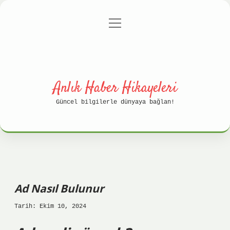
menüyü
Anasayfa
Gizlilik Politikası
aç
Yasal Uyarı
Hakkımızda
Anlık Haber Hikayeleri
Güncel bilgilerle dünyaya bağlan!
Ad Nasıl Bulunur
Tarih: Ekim 10, 2024