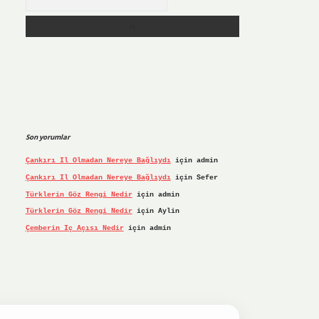
Son yorumlar
Çankırı Il Olmadan Nereye Bağlıydı
için
admin
Çankırı Il Olmadan Nereye Bağlıydı
için
Sefer
Türklerin Göz Rengi Nedir
için
admin
Türklerin Göz Rengi Nedir
için
Aylin
Çemberin Iç Açısı Nedir
için
admin