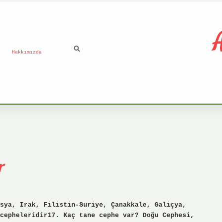
A
Hakkımızda
r
sya, Irak, Filistin-Suriye, Çanakkale, Galiçya,
cepheleridir17. Kaç tane cephe var? Doğu Cephesi,