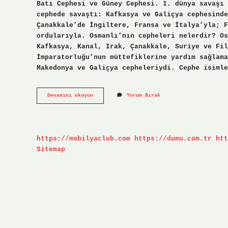
Batı Cephesi ve Güney Cephesi. 1. dünya savaşı 
cephede savaştı: Kafkasya ve Galiçya cephesinde
Çanakkale’de İngiltere, Fransa ve İtalya’yla; F
ordularıyla. Osmanlı’nın cepheleri nelerdir? Os
Kafkasya, Kanal, Irak, Çanakkale, Suriye ve Fi
İmparatorluğu’nun müttefiklerine yardım sağlama
Makedonya ve Galiçya cepheleriydi. Cephe isimle
Cephelerin
Devamını okuyun
Yorum Bırak
Adları
Nelerdir
https://mobilyaclub.com
https://dumu.com.tr
htt
Sitemap