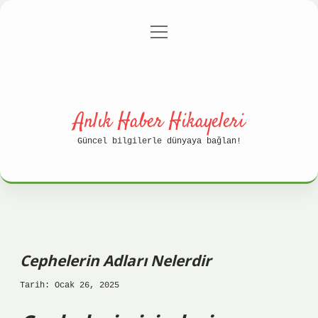
menüyü
Anasayfa
Gizlilik Politikası
aç
Yasal Uyarı
Hakkımızda
Anlık Haber Hikayeleri
Güncel bilgilerle dünyaya bağlan!
Cephelerin Adları Nelerdir
Tarih: Ocak 26, 2025