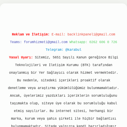
tonbet
ilbet giriş yap
ilbet.online
Betexper gir
Reklam ve İletişim:
E-mail:
backlinkpaneli@gmail.com
Teams:
forumhizmeti@gmail.com
Whatsapp: 0262 606 0 726
Telegram: @karabul
Yasal Uyarı:
Sitemiz, 5651 Sayılı Kanun gereğince Bilgi
Teknolojileri ve İletişim Kurumu (BTK) tarafından
onaylanmış bir Yer Sağlayıcı olarak hizmet vermektedir.
Bu nedenle, sitedeki içerikleri proaktif olarak
denetleme veya araştırma yükümlülüğümüz bulunmamaktadır.
Ancak, üyelerimiz yazdıkları içeriklerin sorumluluğunu
taşımakta olup, siteye üye olarak bu sorumluluğu kabul
etmiş sayılırlar. Bu internet sitesi, herhangi bir
marka, kurum veya şahıs şirketi ile hiçbir bağlantısı
bulunmamaktadır. Sitede yalnızca kendi hazırladığımız