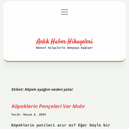
menüyü
Anasayfa
Gizlilik Politikası
aç
Yasal Uyarı
Hakkımızda
Anlık Haber Hikayeleri
Güncel bilgilerle dünyaya bağlan!
Etiket:
Köpek ayağını neden yalar
Köpeklerin Pençeleri Var Mıdır
Tarih: Kasım 2, 2024
Köpeklerin patileri acır mı? Eğer böyle bir