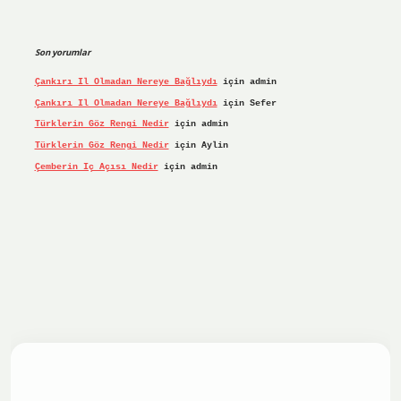
Son yorumlar
Çankırı Il Olmadan Nereye Bağlıydı
için
admin
Çankırı Il Olmadan Nereye Bağlıydı
için
Sefer
Türklerin Göz Rengi Nedir
için
admin
Türklerin Göz Rengi Nedir
için
Aylin
Çemberin Iç Açısı Nedir
için
admin
riş yap
ilbet.online
Betexper giriş adresi güncellendi
bete