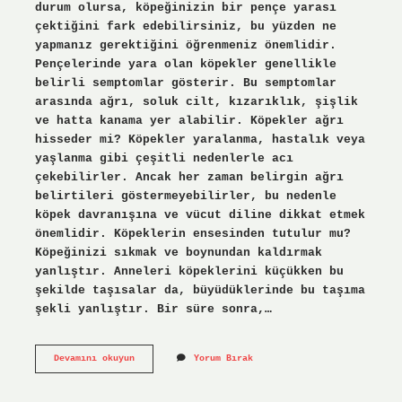
durum olursa, köpeğinizin bir pençe yarası
çektiğini fark edebilirsiniz, bu yüzden ne
yapmanız gerektiğini öğrenmeniz önemlidir.
Pençelerinde yara olan köpekler genellikle
belirli semptomlar gösterir. Bu semptomlar
arasında ağrı, soluk cilt, kızarıklık, şişlik
ve hatta kanama yer alabilir. Köpekler ağrı
hisseder mi? Köpekler yaralanma, hastalık veya
yaşlanma gibi çeşitli nedenlerle acı
çekebilirler. Ancak her zaman belirgin ağrı
belirtileri göstermeyebilirler, bu nedenle
köpek davranışına ve vücut diline dikkat etmek
önemlidir. Köpeklerin ensesinden tutulur mu?
Köpeğinizi sıkmak ve boynundan kaldırmak
yanlıştır. Anneleri köpeklerini küçükken bu
şekilde taşısalar da, büyüdüklerinde bu taşıma
şekli yanlıştır. Bir süre sonra,…
Köpeklerin
Devamını okuyun
Yorum Bırak
Pençeleri
Var
Mıdır