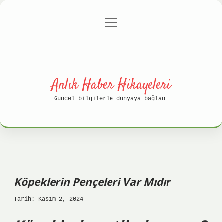
menüyü
Anasayfa
Gizlilik Politikası
aç
Yasal Uyarı
Hakkımızda
Anlık Haber Hikayeleri
Güncel bilgilerle dünyaya bağlan!
Köpeklerin Pençeleri Var Mıdır
Tarih: Kasım 2, 2024