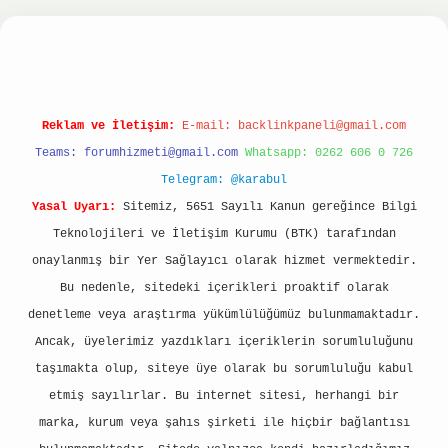
nbet
ilbet giriş yap
ilbet.online
Betexper giriş
Reklam ve İletişim:
E-mail:
backlinkpaneli@gmail.com
Teams:
forumhizmeti@gmail.com
Whatsapp: 0262 606 0 726
Telegram: @karabul
Yasal Uyarı:
Sitemiz, 5651 Sayılı Kanun gereğince Bilgi
Teknolojileri ve İletişim Kurumu (BTK) tarafından
onaylanmış bir Yer Sağlayıcı olarak hizmet vermektedir.
Bu nedenle, sitedeki içerikleri proaktif olarak
denetleme veya araştırma yükümlülüğümüz bulunmamaktadır.
Ancak, üyelerimiz yazdıkları içeriklerin sorumluluğunu
taşımakta olup, siteye üye olarak bu sorumluluğu kabul
etmiş sayılırlar. Bu internet sitesi, herhangi bir
marka, kurum veya şahıs şirketi ile hiçbir bağlantısı