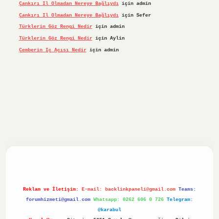
Çankırı Il Olmadan Nereye Bağlıydı
için
admin
Çankırı Il Olmadan Nereye Bağlıydı
için
Sefer
Türklerin Göz Rengi Nedir
için
admin
Türklerin Göz Rengi Nedir
için
Aylin
Çemberin Iç Açısı Nedir
için
admin
giriş yap
ilbet.online
Betexper giriş adresi güncellendi
be
Reklam ve İletişim:
E-mail:
backlinkpaneli@gmail.com
Teams:
forumhizmeti@gmail.com
Whatsapp: 0262 606 0 726
Telegram:
@karabul