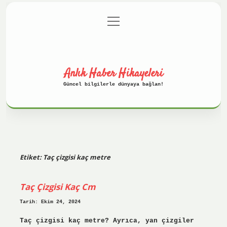
menüyü
Anasayfa
Gizlilik Politikası
aç
Yasal Uyarı
Hakkımızda
Anlık Haber Hikayeleri
Güncel bilgilerle dünyaya bağlan!
Etiket:
Taç çizgisi kaç metre
Taç Çizgisi Kaç Cm
Tarih: Ekim 24, 2024
Taç çizgisi kaç metre? Ayrıca, yan çizgiler