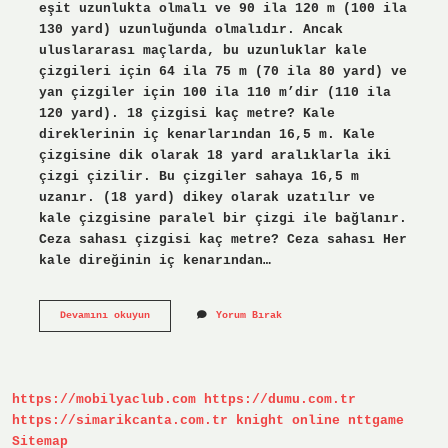
eşit uzunlukta olmalı ve 90 ila 120 m (100 ila
130 yard) uzunluğunda olmalıdır. Ancak
uluslararası maçlarda, bu uzunluklar kale
çizgileri için 64 ila 75 m (70 ila 80 yard) ve
yan çizgiler için 100 ila 110 m’dir (110 ila
120 yard). 18 çizgisi kaç metre? Kale
direklerinin iç kenarlarından 16,5 m. Kale
çizgisine dik olarak 18 yard aralıklarla iki
çizgi çizilir. Bu çizgiler sahaya 16,5 m
uzanır. (18 yard) dikey olarak uzatılır ve
kale çizgisine paralel bir çizgi ile bağlanır.
Ceza sahası çizgisi kaç metre? Ceza sahası Her
kale direğinin iç kenarından…
Taç
Devamını okuyun
Yorum Bırak
Çizgisi
Kaç
Cm
https://mobilyaclub.com
https://dumu.com.tr
https://simarikcanta.com.tr
knight online
nttgame
Sitemap