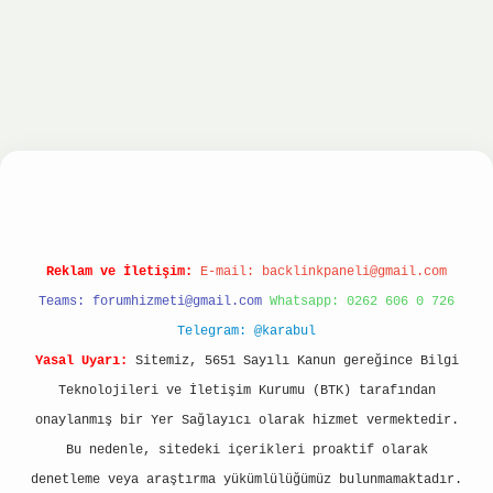
onbet
ilbet giriş yap
ilbet.online
Betexper gir
Reklam ve İletişim:
E-mail:
backlinkpaneli@gmail.com
Teams:
forumhizmeti@gmail.com
Whatsapp: 0262 606 0 726
Telegram: @karabul
Yasal Uyarı:
Sitemiz, 5651 Sayılı Kanun gereğince Bilgi
Teknolojileri ve İletişim Kurumu (BTK) tarafından
onaylanmış bir Yer Sağlayıcı olarak hizmet vermektedir.
Bu nedenle, sitedeki içerikleri proaktif olarak
denetleme veya araştırma yükümlülüğümüz bulunmamaktadır.