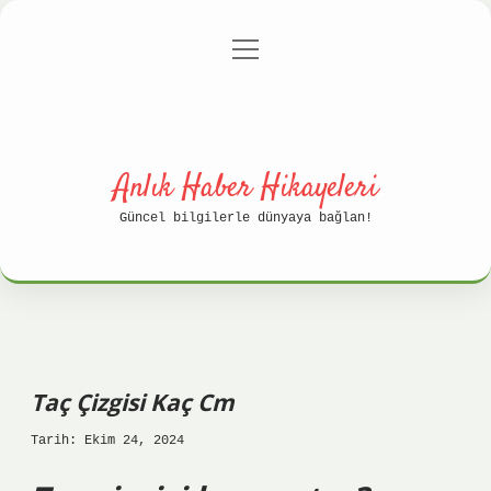
menüyü
Anasayfa
Gizlilik Politikası
aç
Yasal Uyarı
Hakkımızda
Anlık Haber Hikayeleri
Güncel bilgilerle dünyaya bağlan!
Taç Çizgisi Kaç Cm
Tarih: Ekim 24, 2024