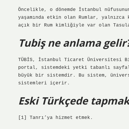
Öncelikle, o dönemde İstanbul nüfusunu
yaşamında etkin olan Rumlar, yalnızca 
açık bir Rum kimliğiyle var olan Tasul
Tubiş ne anlama gelir
TÜBİS, İstanbul Ticaret Üniversitesi B
portal, sistemdeki yetki tabanlı sayfa
büyük bir sistemdir. Bu sistem, üniver
sistemleri içerir.
Eski Türkçede tapma
[1] Tanrı’ya hizmet etmek.