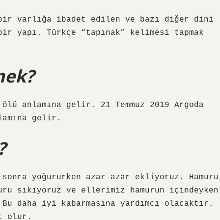
bir varlığa ibadet edilen ve bazı diğer dini
bir yapı. Türkçe “tapınak” kelimesi tapmak
mek?
 ölü anlamına gelir. 21 Temmuz 2019 Argoda
lamına gelir.
?
 sonra yoğururken azar azar ekliyoruz. Hamuru
uru sıkıyoruz ve ellerimiz hamurun içindeyken
 Bu daha iyi kabarmasına yardımcı olacaktır.
t olur.