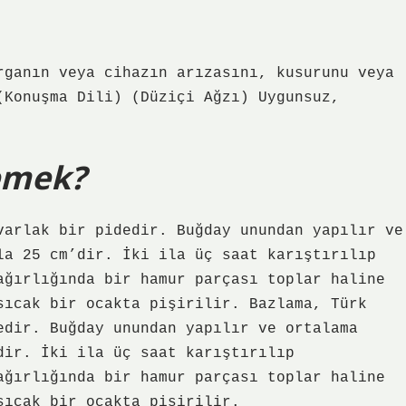
rganın veya cihazın arızasını, kusurunu veya
(Konuşma Dili) (Düziçi Ağzı) Uygunsuz,
emek?
varlak bir pidedir. Buğday unundan yapılır ve
la 25 cm’dir. İki ila üç saat karıştırılıp
ağırlığında bir hamur parçası toplar haline
sıcak bir ocakta pişirilir. Bazlama, Türk
edir. Buğday unundan yapılır ve ortalama
dir. İki ila üç saat karıştırılıp
ağırlığında bir hamur parçası toplar haline
sıcak bir ocakta pişirilir.