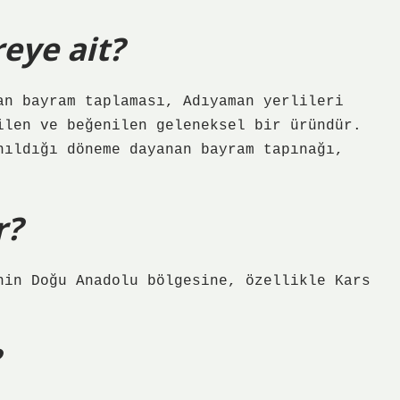
eye ait?
an bayram taplaması, Adıyaman yerlileri
ilen ve beğenilen geleneksel bir üründür.
nıldığı döneme dayanan bayram tapınağı,
r?
nin Doğu Anadolu bölgesine, özellikle Kars