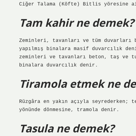
Ciğer Talama (Köfte) Bitlis yöresine a
Tam kahir ne demek?
Zeminleri, tavanları ve tüm duvarları 
yapılmış binalara masif duvarcılık den
zeminleri ve tavanları beton, taş ve t
binalara duvarcılık denir.
Tiramola etmek ne d
Rüzgâra en yakın açıyla seyrederken; t
yönünde dönmesine, tramola denir.
Tasula ne demek?