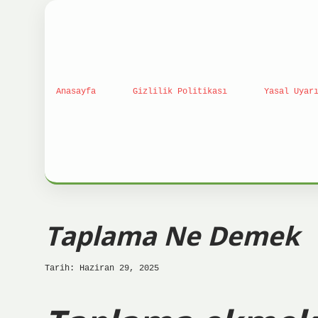
Anasayfa
Gizlilik Politikası
Yasal Uyar
betci
hiltonbet
ilbet 
Taplama Ne Demek
Tarih: Haziran 29, 2025