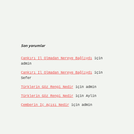
Son yorumlar
Çankırı Il Olmadan Nereye Bağlıydı
için
admin
Çankırı Il Olmadan Nereye Bağlıydı
için
Sefer
Türklerin Göz Rengi Nedir
için
admin
Türklerin Göz Rengi Nedir
için
Aylin
Çemberin Iç Açısı Nedir
için
admin