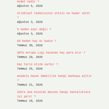
Avdet nedir ?
Ağustos 5, 2026
Alloblast tedavisinin etkisi ne kadar sürer
?
Ağustos 3, 2026
9 neden asal değil ?
Ağustos 3, 2026
60 beden kaç XL kadın ?
Temmuz 30, 2026
UEFA Avrupa Ligi kazanan kaç para alır ?
Temmuz 29, 2026
Kaç türlü otizm vardır ?
Temmuz 25, 2026
Anadolu Hayat Emeklilik hangi bankaya aittir
?
Temmuz 21, 2026
Zühre Ana Kozalak macunu hangi hastalıklara
iyi gelir ?
Temmuz 19, 2026