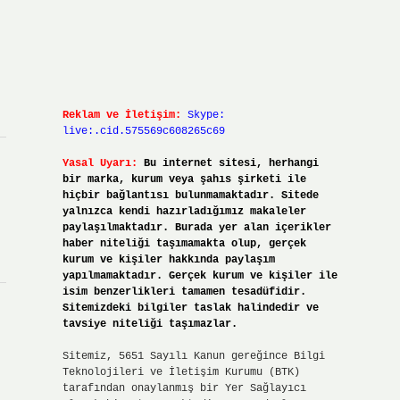
Reklam ve İletişim:
Skype:
live:.cid.575569c608265c69
Yasal Uyarı:
Bu internet sitesi, herhangi
bir marka, kurum veya şahıs şirketi ile
hiçbir bağlantısı bulunmamaktadır. Sitede
yalnızca kendi hazırladığımız makaleler
paylaşılmaktadır. Burada yer alan içerikler
haber niteliği taşımamakta olup, gerçek
kurum ve kişiler hakkında paylaşım
yapılmamaktadır. Gerçek kurum ve kişiler ile
isim benzerlikleri tamamen tesadüfidir.
Sitemizdeki bilgiler taslak halindedir ve
tavsiye niteliği taşımazlar.
Sitemiz, 5651 Sayılı Kanun gereğince Bilgi
Teknolojileri ve İletişim Kurumu (BTK)
tarafından onaylanmış bir Yer Sağlayıcı