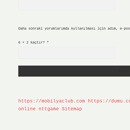
Daha sonraki yorumlarımda kullanılması için adım, e-pos
6 + 2 kaçtır?
*
https://mobilyaclub.com
https://dumu.c
online
nttgame
Sitemap