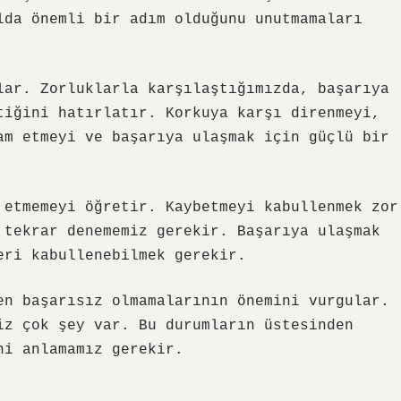
lda önemli bir adım olduğunu unutmamaları
lar. Zorluklarla karşılaştığımızda, başarıya
tiğini hatırlatır. Korkuya karşı direnmeyi,
am etmeyi ve başarıya ulaşmak için güçlü bir
 etmemeyi öğretir. Kaybetmeyi kabullenmek zor
 tekrar denememiz gerekir. Başarıya ulaşmak
eri kabullenebilmek gerekir.
en başarısız olmamalarının önemini vurgular.
iz çok şey var. Bu durumların üstesinden
ni anlamamız gerekir.