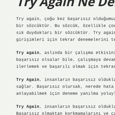
Try Again Ne D
Try again, çoğu kez başarısız olduğumu
bir sözcüktür. Bu sözcük, özellikle ço
sık duydukları bir sözcüktür. Try agai
girişimleri için tekrar denemelerini t
Try again
, aslında bir çalışma etkisin
başarısız olsalar bile, çalışmaya deva
ilerlemek ve başarılı olmak için tekra
Try Again
, insanların başarısız oldukl
sağlar. Başarısız olursak, nerede hata
anlayabilmek için deneme yanılma yoluy
Try Again
, insanların başarısız oldukl
Başarısız olmaktan korkmamalarını ve ç