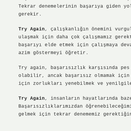
Tekrar denemelerinin başarıya giden yo
gerekir.
Try Again
, çalışkanlığın önemini vurgu
ulaşmak için daha çok çalışmamız gerek
başarıyı elde etmek için çalışmaya dev
azim göstermeyi öğretir.
Try again, başarısızlık karşısında pes
olabilir, ancak başarısız olmamak için
için zorlukları yenebilmek ve yenilgil
Try Again
, insanların hayatlarında baz
Başarısızlıklarımızdan öğrenebileceğim
gelmek için tekrar denememiz gerektiği