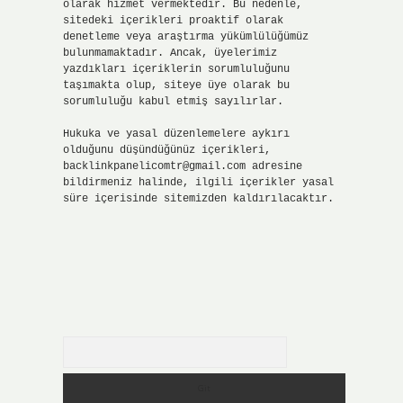
olarak hizmet vermektedir. Bu nedenle,
sitedeki içerikleri proaktif olarak
denetleme veya araştırma yükümlülüğümüz
bulunmamaktadır. Ancak, üyelerimiz
yazdıkları içeriklerin sorumluluğunu
taşımakta olup, siteye üye olarak bu
sorumluluğu kabul etmiş sayılırlar.
Hukuka ve yasal düzenlemelere aykırı
olduğunu düşündüğünüz içerikleri,
backlinkpanelicomtr@gmail.com
adresine
bildirmeniz halinde, ilgili içerikler yasal
süre içerisinde sitemizden kaldırılacaktır.
Arama