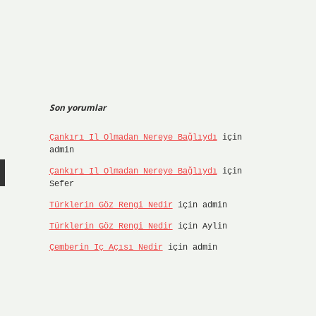
Son yorumlar
Çankırı Il Olmadan Nereye Bağlıydı
için
admin
Çankırı Il Olmadan Nereye Bağlıydı
için
Sefer
Türklerin Göz Rengi Nedir
için
admin
Türklerin Göz Rengi Nedir
için
Aylin
Çemberin Iç Açısı Nedir
için
admin