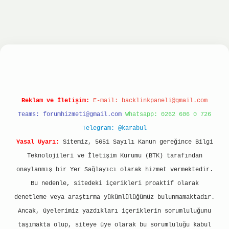
nbet
ilbet giriş yap
ilbet.online
Betexper giriş
Reklam ve İletişim:
E-mail:
backlinkpaneli@gmail.com
Teams:
forumhizmeti@gmail.com
Whatsapp: 0262 606 0 726
Telegram: @karabul
Yasal Uyarı:
Sitemiz, 5651 Sayılı Kanun gereğince Bilgi
Teknolojileri ve İletişim Kurumu (BTK) tarafından
onaylanmış bir Yer Sağlayıcı olarak hizmet vermektedir.
Bu nedenle, sitedeki içerikleri proaktif olarak
denetleme veya araştırma yükümlülüğümüz bulunmamaktadır.
Ancak, üyelerimiz yazdıkları içeriklerin sorumluluğunu
taşımakta olup, siteye üye olarak bu sorumluluğu kabul