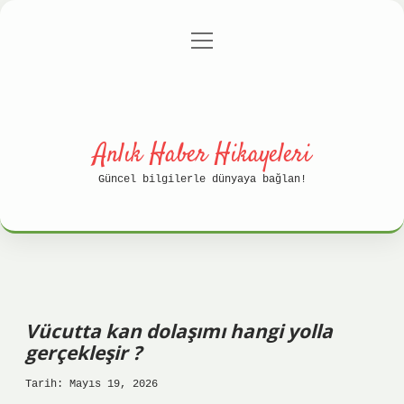
menüyü
Anasayfa
Gizlilik Politikası
aç
Yasal Uyarı
Hakkımızda
Anlık Haber Hikayeleri
Güncel bilgilerle dünyaya bağlan!
Vücutta kan dolaşımı hangi yolla
gerçekleşir ?
Tarih: Mayıs 19, 2026