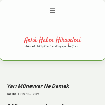
menüyü
Anasayfa
Gizlilik Politikası
aç
Yasal Uyarı
Hakkımızda
Anlık Haber Hikayeleri
Güncel bilgilerle dünyaya bağlan!
Yarı Münevver Ne Demek
Tarih: Ekim 15, 2024