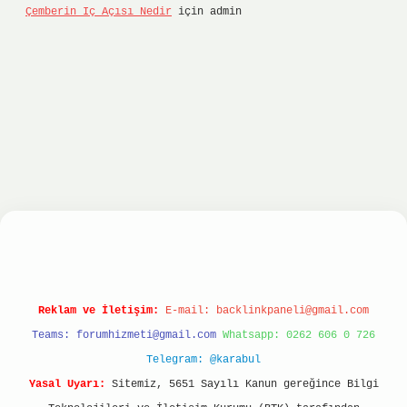
Çemberin Iç Açısı Nedir
için
admin
er.xyz
hiltonbet yeni giriş
Reklam ve İletişim:
E-mail:
backlinkpaneli@gmail.com
Teams:
forumhizmeti@gmail.com
Whatsapp: 0262 606 0 726
Telegram: @karabul
Yasal Uyarı:
Sitemiz, 5651 Sayılı Kanun gereğince Bilgi