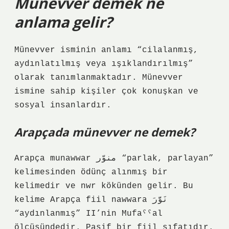
Münevver demek ne
anlama gelir?
Münevver isminin anlamı “cilalanmış,
aydınlatılmış veya ışıklandırılmış”
olarak tanımlanmaktadır. Münevver
ismine sahip kişiler çok konuşkan ve
sosyal insanlardır.
Arapçada münevver ne demek?
Arapça munawwar منوّر “parlak, parlayan”
kelimesinden ödünç alınmış bir
kelimedir ve nwr kökünden gelir. Bu
kelime Arapça fiil nawwara نَوَّرَ
“aydınlanmış” II’nin Mufaˁˁal
ölçüsündedir. Pasif bir fiil sıfatıdır.