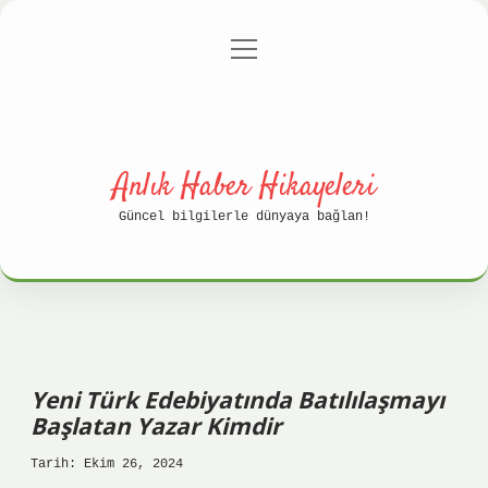
menüyü
Anasayfa
Gizlilik Politikası
aç
Yasal Uyarı
Hakkımızda
Anlık Haber Hikayeleri
Güncel bilgilerle dünyaya bağlan!
Yeni Türk Edebiyatında Batılılaşmayı
Başlatan Yazar Kimdir
Tarih: Ekim 26, 2024