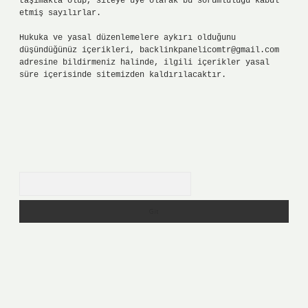
taşımakta olup, siteye üye olarak bu sorumluluğu kabul
etmiş sayılırlar.
Hukuka ve yasal düzenlemelere aykırı olduğunu
düşündüğünüz içerikleri,
backlinkpanelicomtr@gmail.com
adresine bildirmeniz halinde, ilgili içerikler yasal
süre içerisinde sitemizden kaldırılacaktır.
Arama