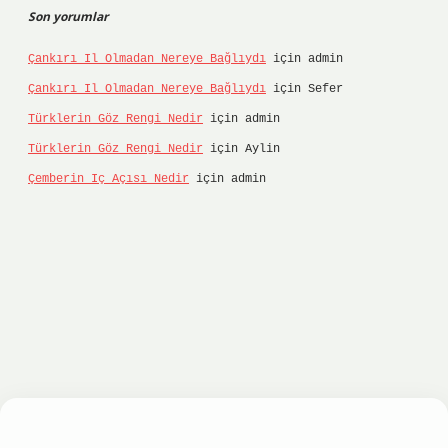
Son yorumlar
Çankırı Il Olmadan Nereye Bağlıydı
için
admin
Çankırı Il Olmadan Nereye Bağlıydı
için
Sefer
Türklerin Göz Rengi Nedir
için
admin
Türklerin Göz Rengi Nedir
için
Aylin
Çemberin Iç Açısı Nedir
için
admin
onbet
ilbet giriş yap
ilbet.online
Betexper gir