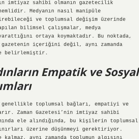
ın imtiyaz sahibi olmanın gazetecilik
nemlidir. Medyanın nasıl manipüle
irebileceği ve toplumsal değişim üzerinde
apılan bilimsel çalışmalar, medya
yarattığını ortaya koymaktadır. Bu noktada,
 gazetenin içeriğini değil, aynı zamanda
e belirlemiştir.
dınların Empatik ve Sosyal
ımları
 genellikle toplumsal bağları, empatiyi ve
arır. Zaman Gazetesi’nin imtiyaz sahibi
mında ele alındığında, bu kişilerin toplumsal
ınırları üzerine düşünmeyi gerektiriyor.
e kalmaz, aynı zamanda toplumun algısını