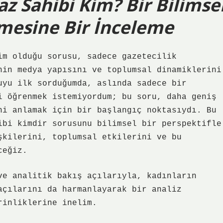
z Sahibi Kim? Bir Bilimse
emesine Bir İnceleme
im olduğu sorusu, sadece gazetecilik
nin medya yapısını ve toplumsal dinamiklerini
uyu ilk sorduğumda, aslında sadece bir
i öğrenmek istemiyordum; bu soru, daha geniş
ni anlamak için bir başlangıç noktasıydı. Bu
ibi kimdir sorusunu bilimsel bir perspektifle
şkilerini, toplumsal etkilerini ve bu
ceğiz.
ve analitik bakış açılarıyla, kadınların
açılarını da harmanlayarak bir analiz
rinliklerine inelim.