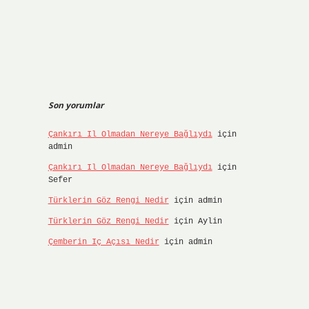
Son yorumlar
Çankırı Il Olmadan Nereye Bağlıydı
için
admin
Çankırı Il Olmadan Nereye Bağlıydı
için
Sefer
Türklerin Göz Rengi Nedir
için
admin
Türklerin Göz Rengi Nedir
için
Aylin
Çemberin Iç Açısı Nedir
için
admin