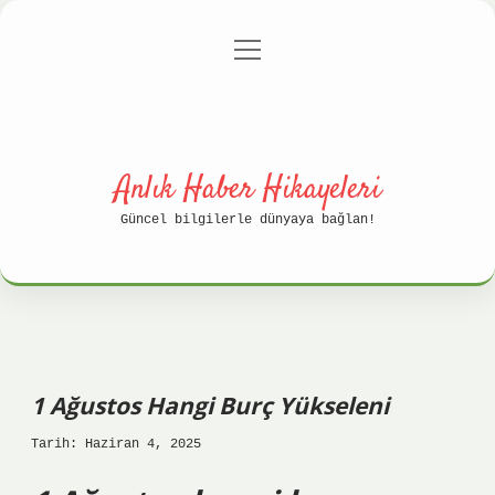
menüyü
Anasayfa
Gizlilik Politikası
aç
Yasal Uyarı
Hakkımızda
Anlık Haber Hikayeleri
Güncel bilgilerle dünyaya bağlan!
1 Ağustos Hangi Burç Yükseleni
Tarih: Haziran 4, 2025