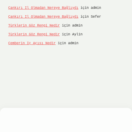
Çankırı Il Olmadan Nereye Bağlıydı
için
admin
Çankırı Il Olmadan Nereye Bağlıydı
için
Sefer
Türklerin Göz Rengi Nedir
için
admin
Türklerin Göz Rengi Nedir
için
Aylin
Çemberin Iç Açısı Nedir
için
admin
onbet
ilbet giriş yap
ilbet.online
Betexper gir