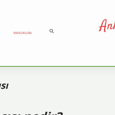
An
ı
Hakkımızda
sı