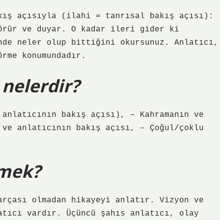
kış açısıyla (ilahi = tanrısal bakış açısı):
örür ve duyar. O kadar ileri gider ki
nde neler olup bittiğini okursunuz. Anlatıcı,
örme konumundadır.
 nelerdir?
 anlatıcının bakış açısı), – Kahramanın ve
 ve anlatıcının bakış açısı, – Çoğul/çoklu
emek?
arçası olmadan hikayeyi anlatır. Vizyon ve
atıcı vardır. Üçüncü şahıs anlatıcı, olay