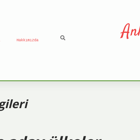
An
ı
Hakkımızda
ileri