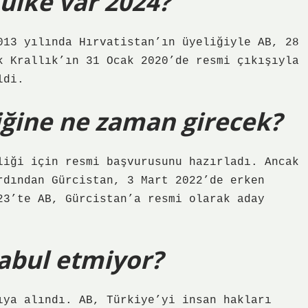
 ülke var 2024?
013 yılında Hırvatistan’ın üyeliğiyle AB, 28
k Krallık’ın 31 Ocak 2020’de resmi çıkışıyla
ldi.
iğine ne zaman girecek?
liği için resmi başvurusunu hazırladı. Ancak
rdından Gürcistan, 3 Mart 2022’de erken
23’te AB, Gürcistan’a resmi olarak aday
abul etmiyor?
ıya alındı. AB, Türkiye’yi insan hakları