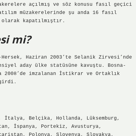
akerelere açılmış ve söz konusu fasıl geçici
atılım müzakerelerinde şu anda 16 fasıl
 olarak kapatılmıştır.
si mi?
-Hersek, Haziran 2003’te Selanik Zirvesi’nde
nsiyel aday ülke statüsüne kavuştu. Bosna-
a 2008’de imzalanan İstikrar ve Ortaklık
girdi.
, İtalya, Belçika, Hollanda, Lüksemburg,
tan, İspanya, Portekiz, Avusturya,
caristan, Polonya, Slovenya, Slovakya,